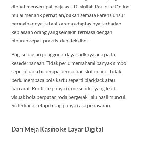
dibuat menyerupai meja asli. Di sinilah Roulette Online
mulai menarik perhatian, bukan semata karena unsur
permainannya, tetapi karena adaptasinya terhadap
kebiasaan orang yang semakin terbiasa dengan
hiburan cepat, praktis, dan fleksibel.
Bagi sebagian pengguna, daya tariknya ada pada
kesederhanaan. Tidak perlu memahami banyak simbol
seperti pada beberapa permainan slot online. Tidak
perlu membaca pola kartu seperti blackjack atau
baccarat. Roulette punya ritme sendiri yang lebih
visual: bola berputar, roda bergerak, lalu hasil muncul.
Sederhana, tetapi tetap punya rasa penasaran.
Dari Meja Kasino ke Layar Digital