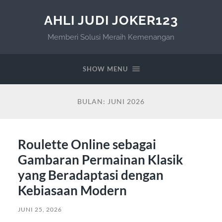
AHLI JUDI JOKER123
Memberi Solusi Meraih Kemenangan
SHOW MENU
BULAN:
JUNI 2026
Roulette Online sebagai
Gambaran Permainan Klasik
yang Beradaptasi dengan
Kebiasaan Modern
JUNI 25, 2026