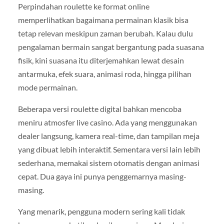
Perpindahan roulette ke format online
memperlihatkan bagaimana permainan klasik bisa
tetap relevan meskipun zaman berubah. Kalau dulu
pengalaman bermain sangat bergantung pada suasana
fisik, kini suasana itu diterjemahkan lewat desain
antarmuka, efek suara, animasi roda, hingga pilihan
mode permainan.
Beberapa versi roulette digital bahkan mencoba
meniru atmosfer live casino. Ada yang menggunakan
dealer langsung, kamera real-time, dan tampilan meja
yang dibuat lebih interaktif. Sementara versi lain lebih
sederhana, memakai sistem otomatis dengan animasi
cepat. Dua gaya ini punya penggemarnya masing-
masing.
Yang menarik, pengguna modern sering kali tidak