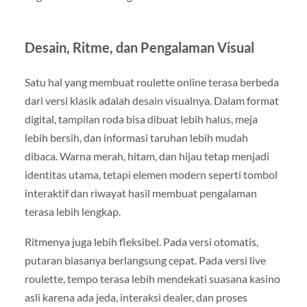
Desain, Ritme, dan Pengalaman Visual
Satu hal yang membuat roulette online terasa berbeda
dari versi klasik adalah desain visualnya. Dalam format
digital, tampilan roda bisa dibuat lebih halus, meja
lebih bersih, dan informasi taruhan lebih mudah
dibaca. Warna merah, hitam, dan hijau tetap menjadi
identitas utama, tetapi elemen modern seperti tombol
interaktif dan riwayat hasil membuat pengalaman
terasa lebih lengkap.
Ritmenya juga lebih fleksibel. Pada versi otomatis,
putaran biasanya berlangsung cepat. Pada versi live
roulette, tempo terasa lebih mendekati suasana kasino
asli karena ada jeda, interaksi dealer, dan proses