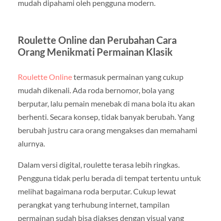
mudah dipahami oleh pengguna modern.
Roulette Online dan Perubahan Cara
Orang Menikmati Permainan Klasik
Roulette Online
termasuk permainan yang cukup
mudah dikenali. Ada roda bernomor, bola yang
berputar, lalu pemain menebak di mana bola itu akan
berhenti. Secara konsep, tidak banyak berubah. Yang
berubah justru cara orang mengakses dan memahami
alurnya.
Dalam versi digital, roulette terasa lebih ringkas.
Pengguna tidak perlu berada di tempat tertentu untuk
melihat bagaimana roda berputar. Cukup lewat
perangkat yang terhubung internet, tampilan
permainan sudah bisa diakses dengan visual yang