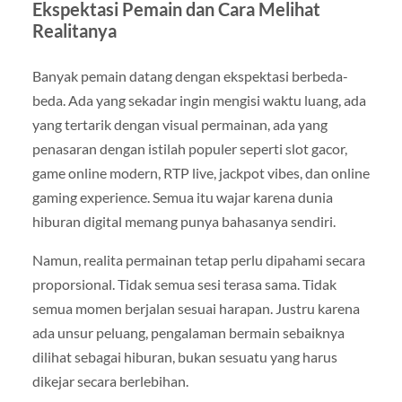
Ekspektasi Pemain dan Cara Melihat
Realitanya
Banyak pemain datang dengan ekspektasi berbeda-
beda. Ada yang sekadar ingin mengisi waktu luang, ada
yang tertarik dengan visual permainan, ada yang
penasaran dengan istilah populer seperti slot gacor,
game online modern, RTP live, jackpot vibes, dan online
gaming experience. Semua itu wajar karena dunia
hiburan digital memang punya bahasanya sendiri.
Namun, realita permainan tetap perlu dipahami secara
proporsional. Tidak semua sesi terasa sama. Tidak
semua momen berjalan sesuai harapan. Justru karena
ada unsur peluang, pengalaman bermain sebaiknya
dilihat sebagai hiburan, bukan sesuatu yang harus
dikejar secara berlebihan.