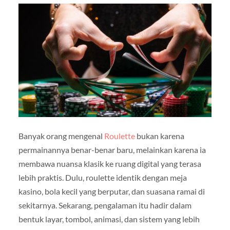
Banyak orang mengenal
Roulette
bukan karena
permainannya benar-benar baru, melainkan karena ia
membawa nuansa klasik ke ruang digital yang terasa
lebih praktis. Dulu, roulette identik dengan meja
kasino, bola kecil yang berputar, dan suasana ramai di
sekitarnya. Sekarang, pengalaman itu hadir dalam
bentuk layar, tombol, animasi, dan sistem yang lebih