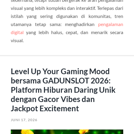
visual yang lebih kompleks dan interaktif. Terlepas dari
istilah yang sering digunakan di komunitas, tren
utamanya tetap sama: menghadirkan
pengalaman
digital
yang lebih halus, cepat, dan menarik secara
visual.
Level Up Your Gaming Mood
bersama GADUNSLOT 2026:
Platform Hiburan Daring Unik
dengan Gacor Vibes dan
Jackpot Excitement
JUNI 17, 2026