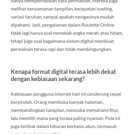
hanya memperhatikan hasil permainan. Mereka juga
melihat kenyamanan tampilan, kecepatan loading,
variasi taruhan, sampai apakah navigasinya mudah
dipahami. Jadi, pengalaman dalam Roulette Online
tidak lagi hanya soal menebak angka merah atau hitam,
tetapi juga soal bagaimana sistem digital membuat
permainan terasa rapi dan tidak membingungkan.
Kenapa format digital terasa lebih dekat
dengan kebiasaan sekarang?
Kebiasaan pengguna internet hari ini cenderung cepat
berpindah. Orang membuka banyak halaman,
membandingkan tampilan, mencoba memahami fitur,
lalu memilih mana yang terasa paling nyaman. Pola ini
juga terlihat dalam hiburan berbasis akun, termasuk