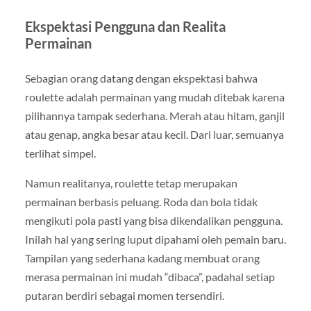
Ekspektasi Pengguna dan Realita
Permainan
Sebagian orang datang dengan ekspektasi bahwa
roulette adalah permainan yang mudah ditebak karena
pilihannya tampak sederhana. Merah atau hitam, ganjil
atau genap, angka besar atau kecil. Dari luar, semuanya
terlihat simpel.
Namun realitanya, roulette tetap merupakan
permainan berbasis peluang. Roda dan bola tidak
mengikuti pola pasti yang bisa dikendalikan pengguna.
Inilah hal yang sering luput dipahami oleh pemain baru.
Tampilan yang sederhana kadang membuat orang
merasa permainan ini mudah “dibaca”, padahal setiap
putaran berdiri sebagai momen tersendiri.