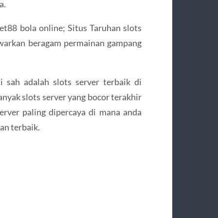
a.
et88 bola online; Situs Taruhan slots
tawarkan beragam permainan gampang
i sah adalah slots server terbaik di
nyak slots server yang bocor terakhir
erver paling dipercaya di mana anda
an terbaik.