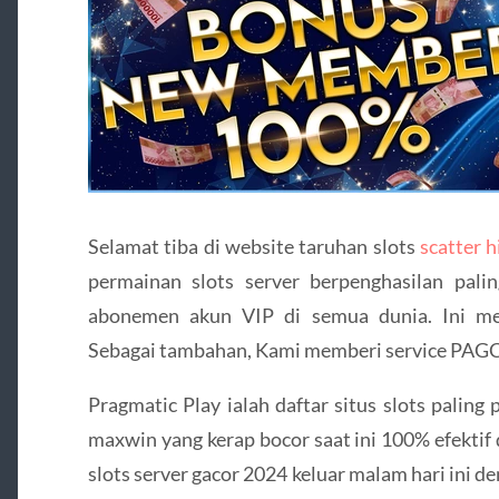
Selamat tiba di website taruhan slots
scatter 
permainan slots server berpenghasilan palin
abonemen akun VIP di semua dunia. Ini me
Sebagai tambahan, Kami memberi service PAGC
Pragmatic Play ialah daftar situs slots paling
maxwin yang kerap bocor saat ini 100% efekti
slots server gacor 2024 keluar malam hari ini 