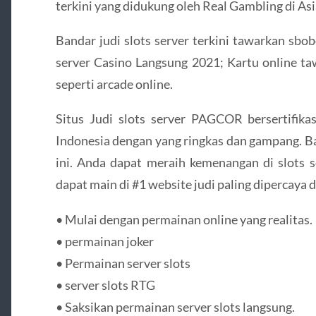
terkini yang didukung oleh Real Gambling di Asi
Bandar judi slots server terkini tawarkan sbob
server Casino Langsung 2021; Kartu online 
seperti arcade online.
Situs Judi slots server PAGCOR bersertifikas
Indonesia dengan yang ringkas dan gampang. Ba
ini. Anda dapat meraih kemenangan di slots s
dapat main di #1 website judi paling dipercaya d
• Mulai dengan permainan online yang realitas.
• permainan joker
• Permainan server slots
• server slots RTG
• Saksikan permainan server slots langsung.