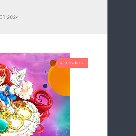
ER 2024
STICKY POST