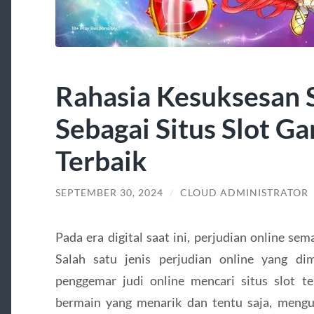
Rahasia Kesuksesan
Sebagai Situs Slot G
Terbaik
SEPTEMBER 30, 2024
/
CLOUD ADMINISTRATOR
Pada era digital saat ini, perjudian online se
Salah satu jenis perjudian online yang di
penggemar judi online mencari situs slot 
bermain yang menarik dan tentu saja, mengun