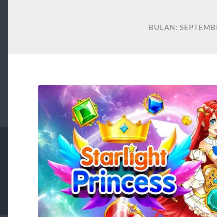
BULAN:
SEPTEMB