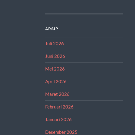
ARSIP
Juli 2026
Juni 2026
Mei 2026
April 2026
Maret 2026
Februari 2026
Januari 2026
Desember 2025