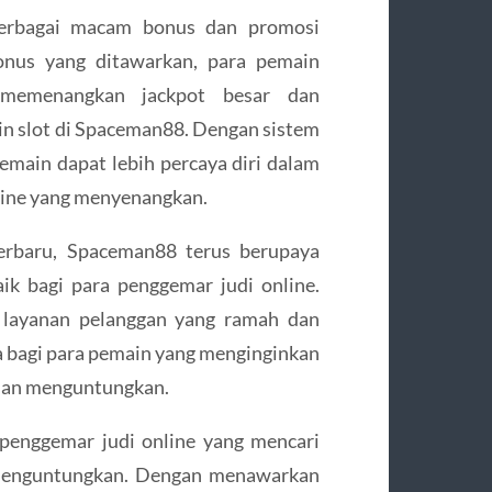
berbagai macam bonus dan promosi
onus yang ditawarkan, para pemain
 memenangkan jackpot besar dan
n slot di Spaceman88. Dengan sistem
emain dapat lebih percaya diri dalam
line yang menyenangkan.
terbaru, Spaceman88 terus berupaya
k bagi para penggemar judi online.
 layanan pelanggan yang ramah dan
a bagi para pemain yang menginginkan
dan menguntungkan.
 penggemar judi online yang mencari
 menguntungkan. Dengan menawarkan