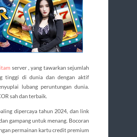
hitam
server , yang tawarkan sejumlah
g tinggi di dunia dan dengan aktif
nyuplai lubang peruntungan dunia.
OR sah dan terbaik.
 paling dipercaya tahun 2024, dan link
f dan gampang untuk menang. Bocoran
dengan permainan kartu credit premium