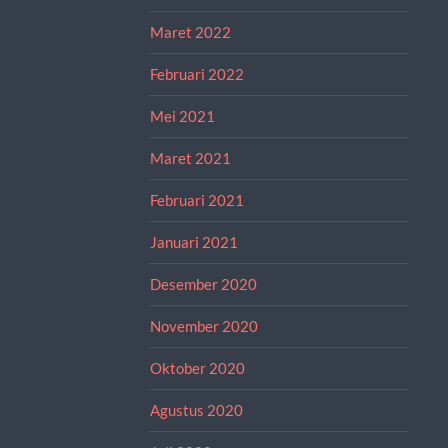
Maret 2022
Februari 2022
Mei 2021
Maret 2021
Februari 2021
Januari 2021
Desember 2020
November 2020
Oktober 2020
Agustus 2020