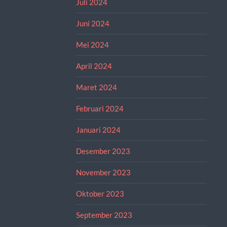
Juli 2024
Juni 2024
Mei 2024
April 2024
Maret 2024
Februari 2024
Januari 2024
Desember 2023
November 2023
Oktober 2023
September 2023