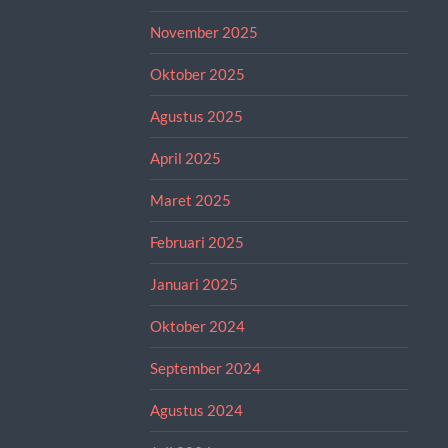
November 2025
Oktober 2025
Agustus 2025
April 2025
Maret 2025
Februari 2025
Januari 2025
Oktober 2024
September 2024
Agustus 2024