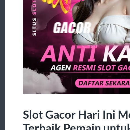
Slot Gacor Hari Ini M
Terbaik Pemain untu