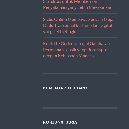
Stabilitas untuk Memberikan
Pengalaman yang Lebih Meyakinkan
Sicbo Online Membawa Sensasi Meja
Dadu Tradisional ke Tampilan Digital
yang Lebih Ringkas
Roulette Online sebagai Gambaran
Permainan Klasik yang Beradaptasi
dengan Kebiasaan Modern
KOMENTAR TERBARU
KUNJUNGI JUGA