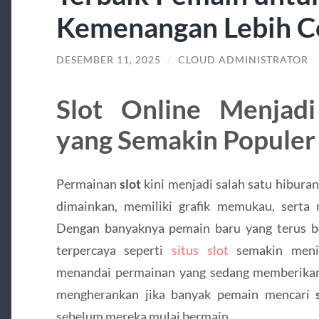
Kemenangan Lebih C
DESEMBER 11, 2025
/
CLOUD ADMINISTRATOR
Slot Online Menjadi
yang Semakin Populer
Permainan
slot
kini menjadi salah satu hibura
dimainkan, memiliki grafik memukau, serta
Dengan banyaknya pemain baru yang terus b
terpercaya seperti
situs slot
semakin mening
menandai permainan yang sedang memberikan 
mengherankan jika banyak pemain mencari
sebelum mereka mulai bermain.