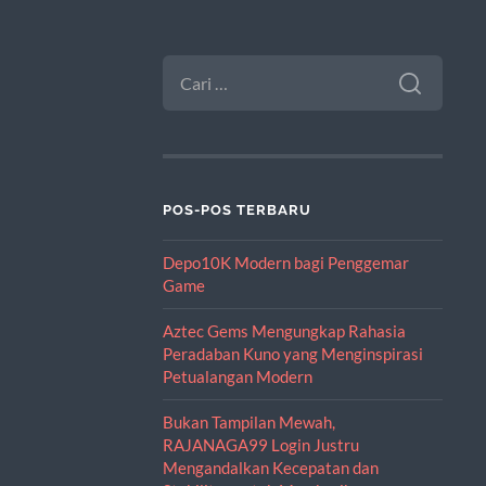
CARI
UNTUK:
POS-POS TERBARU
Depo10K Modern bagi Penggemar
Game
Aztec Gems Mengungkap Rahasia
Peradaban Kuno yang Menginspirasi
Petualangan Modern
Bukan Tampilan Mewah,
RAJANAGA99 Login Justru
Mengandalkan Kecepatan dan