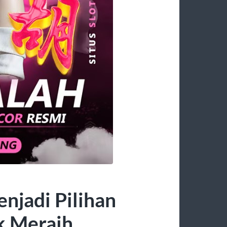
enjadi Pilihan
k Meraih