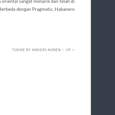
riental sangat menarik dan telah di
. Berbeda dengan Pragmatic, Habanero
THEME BY
ANDERS NORÉN
—
UP ↑