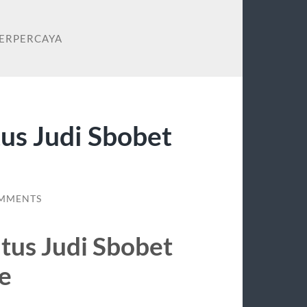
TERPERCAYA
tus Judi Sbobet
MMENTS
itus Judi Sbobet
e