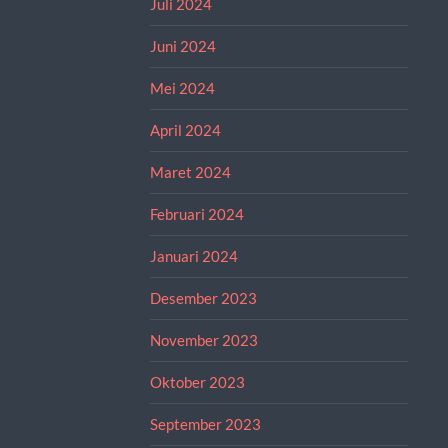
Juli 2024
Juni 2024
Mei 2024
April 2024
Maret 2024
Februari 2024
Januari 2024
Desember 2023
November 2023
Oktober 2023
September 2023