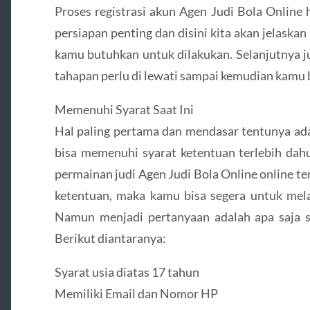
Proses registrasi akun Agen Judi Bola Online 
persiapan penting dan disini kita akan jelask
kamu butuhkan untuk dilakukan. Selanjutnya j
tahapan perlu di lewati sampai kemudian kamu
Memenuhi Syarat Saat Ini
Hal paling pertama dan mendasar tentunya ad
bisa memenuhi syarat ketentuan terlebih da
permainan judi Agen Judi Bola Online online te
ketentuan, maka kamu bisa segera untuk mela
Namun menjadi pertanyaan adalah apa saja sy
Berikut diantaranya:
Syarat usia diatas 17 tahun
Memiliki Email dan Nomor HP