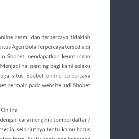
nline resmi dan terpercaya tidaklah
itus Agen Bola Terpercaya tersedia di
main Sbobet mendapatkan keuntungan
Menjadi hal penting bagi kami selaku
uga situs Sbobet online terpercaya
et bermain pada website judi Sbobet
 Online
dengan cara mengklik tombol daftar /
ersedia, selanjutnya tentu kamu harus
alam formulir itu, tentu ada beberapa