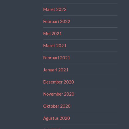
Maret 2022
Februari 2022
Mei 2021
Maret 2021
Februari 2021
Januari 2021
Desember 2020
November 2020
Oktober 2020
Agustus 2020