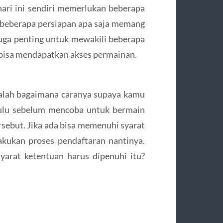
hari ini sendiri memerlukan beberapa
an beberapa persiapan apa saja memang
uga penting untuk mewakili beberapa
 bisa mendapatkan akses permainan.
alah bagaimana caranya supaya kamu
hulu sebelum mencoba untuk bermain
rsebut. Jika ada bisa memenuhi syarat
kukan proses pendaftaran nantinya.
arat ketentuan harus dipenuhi itu?