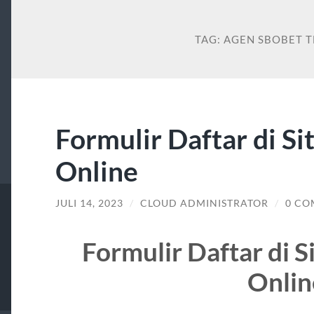
TAG:
AGEN SBOBET 
Formulir Daftar di Si
Online
JULI 14, 2023
/
CLOUD ADMINISTRATOR
/
0 CO
Formulir Daftar di S
Onlin