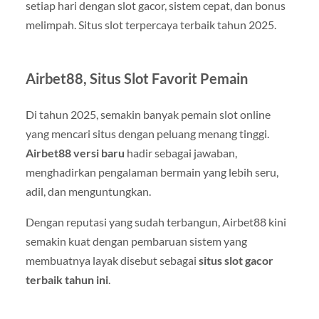
setiap hari dengan slot gacor, sistem cepat, dan bonus
melimpah. Situs slot terpercaya terbaik tahun 2025.
Airbet88, Situs Slot Favorit Pemain
Di tahun 2025, semakin banyak pemain slot online
yang mencari situs dengan peluang menang tinggi.
Airbet88 versi baru
hadir sebagai jawaban,
menghadirkan pengalaman bermain yang lebih seru,
adil, dan menguntungkan.
Dengan reputasi yang sudah terbangun, Airbet88 kini
semakin kuat dengan pembaruan sistem yang
membuatnya layak disebut sebagai
situs slot gacor
terbaik tahun ini
.