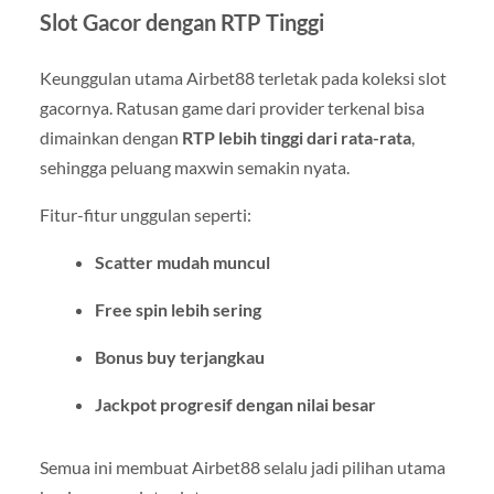
Slot Gacor dengan RTP Tinggi
Keunggulan utama Airbet88 terletak pada koleksi slot
gacornya. Ratusan game dari provider terkenal bisa
dimainkan dengan
RTP lebih tinggi dari rata-rata
,
sehingga peluang maxwin semakin nyata.
Fitur-fitur unggulan seperti:
Scatter mudah muncul
Free spin lebih sering
Bonus buy terjangkau
Jackpot progresif dengan nilai besar
Semua ini membuat Airbet88 selalu jadi pilihan utama