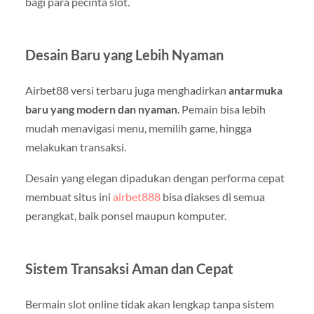
bagi para pecinta slot.
Desain Baru yang Lebih Nyaman
Airbet88 versi terbaru juga menghadirkan
antarmuka
baru yang modern dan nyaman
. Pemain bisa lebih
mudah menavigasi menu, memilih game, hingga
melakukan transaksi.
Desain yang elegan dipadukan dengan performa cepat
membuat situs ini
airbet888
bisa diakses di semua
perangkat, baik ponsel maupun komputer.
Sistem Transaksi Aman dan Cepat
Bermain slot online tidak akan lengkap tanpa sistem