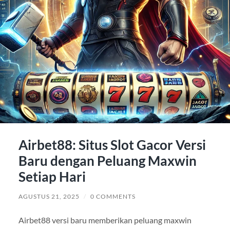
Airbet88: Situs Slot Gacor Versi
Baru dengan Peluang Maxwin
Setiap Hari
AGUSTUS 21, 2025
/
0 COMMENTS
Airbet88 versi baru memberikan peluang maxwin