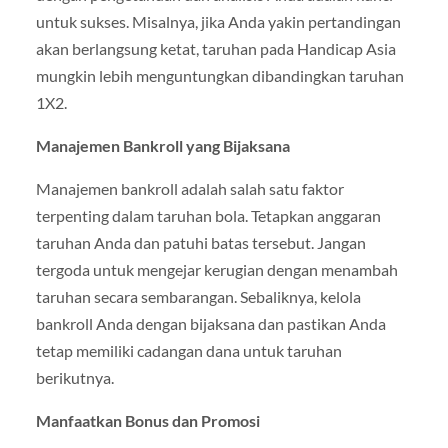
untuk sukses. Misalnya, jika Anda yakin pertandingan
akan berlangsung ketat, taruhan pada Handicap Asia
mungkin lebih menguntungkan dibandingkan taruhan
1X2.
Manajemen Bankroll yang Bijaksana
Manajemen bankroll adalah salah satu faktor
terpenting dalam taruhan bola. Tetapkan anggaran
taruhan Anda dan patuhi batas tersebut. Jangan
tergoda untuk mengejar kerugian dengan menambah
taruhan secara sembarangan. Sebaliknya, kelola
bankroll Anda dengan bijaksana dan pastikan Anda
tetap memiliki cadangan dana untuk taruhan
berikutnya.
Manfaatkan Bonus dan Promosi