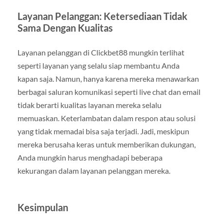
Layanan Pelanggan: Ketersediaan Tidak
Sama Dengan Kualitas
Layanan pelanggan di Clickbet88 mungkin terlihat
seperti layanan yang selalu siap membantu Anda
kapan saja. Namun, hanya karena mereka menawarkan
berbagai saluran komunikasi seperti live chat dan email
tidak berarti kualitas layanan mereka selalu
memuaskan. Keterlambatan dalam respon atau solusi
yang tidak memadai bisa saja terjadi. Jadi, meskipun
mereka berusaha keras untuk memberikan dukungan,
Anda mungkin harus menghadapi beberapa
kekurangan dalam layanan pelanggan mereka.
Kesimpulan