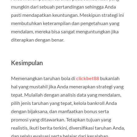
mungkin dari sebuah pertandingan sehingga Anda
pasti mendapatkan keuntungan. Meskipun strategi ini
membutuhkan keterampilan dan pengetahuan yang
mendalam, mereka bisa sangat menguntungkan jika
diterapkan dengan benar.
Kesimpulan
Memenangkan taruhan bola di
clickbet88
bukanlah
hal yang mustahil jika Anda menerapkan strategi yang
tepat. Mulailah dengan analisis data yang mendalam,
pilih jenis taruhan yang tepat, kelola bankroll Anda
dengan bijaksana, dan manfaatkan bonus serta
promosi yang ditawarkan. Tetapkan tujuan yang
realistis, ikuti berita terkini, diversifikasi taruhan Anda,
dan selalu evaluasi serta belajar dari kesalahan.