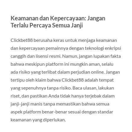
Keamanan dan Kepercayaan: Jangan
Terlalu Percaya Semua Janji
Clickbet88 berusaha keras untuk menjaga keamanan
dan kepercayaan pemainnya dengan teknologi enkripsi
canggih dan lisensi resmi. Namun, jangan lupakan fakta
bahwa meskipun platform ini mungkin aman, selalu
ada risiko yang terlibat dalam perjudian online. Jangan
tertipu oleh klaim bahwa Clickbet88 adalah tempat
yang sepenuhnya tanpa risiko. Baca ulasan, lakukan
riset, dan pastikan Anda tidak hanya terjebak dalam
janji-janji manis tanpa memastikan bahwa semua
aspek platform benar-benar sesuai dengan standar
keamanan yang diperlukan.