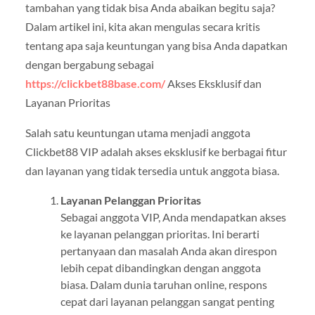
tambahan yang tidak bisa Anda abaikan begitu saja?
Dalam artikel ini, kita akan mengulas secara kritis
tentang apa saja keuntungan yang bisa Anda dapatkan
dengan bergabung sebagai
https://clickbet88base.com/
Akses Eksklusif dan
Layanan Prioritas
Salah satu keuntungan utama menjadi anggota
Clickbet88 VIP adalah akses eksklusif ke berbagai fitur
dan layanan yang tidak tersedia untuk anggota biasa.
Layanan Pelanggan Prioritas
Sebagai anggota VIP, Anda mendapatkan akses
ke layanan pelanggan prioritas. Ini berarti
pertanyaan dan masalah Anda akan direspon
lebih cepat dibandingkan dengan anggota
biasa. Dalam dunia taruhan online, respons
cepat dari layanan pelanggan sangat penting