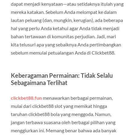
dapat menjadi kenyataan—atau setidaknya itulah yang
mereka katakan. Sebelum Anda melompat ke dalam
lautan peluang (dan, mungkin, kerugian), ada beberapa
hal yang perlu Anda ketahui agar Anda tidak menjadi
bahan tertawaan di komunitas perjudian. Jadi, mari
kita telusuri apa yang sebaiknya Anda pertimbangkan
sebelum memulai petualangan Anda di Clickbet88.
Keberagaman Permainan: Tidak Selalu
Sebagaimana Terlihat
clickbet88.fun
menawarkan berbagai permainan,
mulai dari clickbet88 slot yang memikat hingga
taruhan clickbet88 bola yang menggoda. Namun,
jangan terbawa suasana oleh berbagai pilihan yang
menggiurkan ini. Memang benar bahwa ada banyak