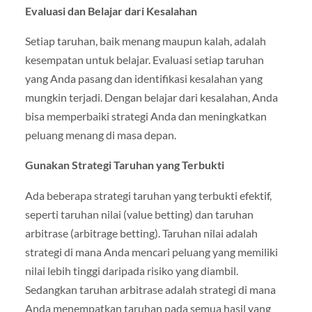
Evaluasi dan Belajar dari Kesalahan
Setiap taruhan, baik menang maupun kalah, adalah
kesempatan untuk belajar. Evaluasi setiap taruhan
yang Anda pasang dan identifikasi kesalahan yang
mungkin terjadi. Dengan belajar dari kesalahan, Anda
bisa memperbaiki strategi Anda dan meningkatkan
peluang menang di masa depan.
Gunakan Strategi Taruhan yang Terbukti
Ada beberapa strategi taruhan yang terbukti efektif,
seperti taruhan nilai (value betting) dan taruhan
arbitrase (arbitrage betting). Taruhan nilai adalah
strategi di mana Anda mencari peluang yang memiliki
nilai lebih tinggi daripada risiko yang diambil.
Sedangkan taruhan arbitrase adalah strategi di mana
Anda menempatkan taruhan pada semua hasil yang