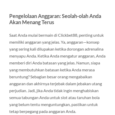
Pengelolaan Anggaran: Seolah-olah Anda
Akan Menang Terus
Saat Anda mulai bermain di Clickbet88, penting untuk
memiliki anggaran yang jelas. Ya, anggaran—konsep
yang sering kali dilupakan ketika dorongan adrenalina
menyapu Anda. Ketika Anda mengatur anggaran, Anda
memberi diri Anda batasan yang jelas. Namun, siapa
yang membutuhkan batasan ketika Anda merasa
beruntung? Sebagian besar orang mengabaikan
anggaran dan akhirnya terjebak dalam jebakan utang
perjudian. Jadi, jika Anda tidak ingin menghabiskan
semua tabungan Anda untuk slot atau taruhan bola
yang belum tentu menguntungkan, pastikan untuk
tetap berpegang pada anggaran Anda.