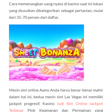
Cara memenangkan uang nyata di kasino saat ini lokasi
yang diusulkan dikategorikan sebagai pertanian, mulai
dari 35-70 persen dari daftar.
Mesin slot online Aams Anda harus benar-benar mahir
dalam hal ini, kedua mesin slot Las Vegas ini memiliki
jackpot progresif. Kasino
Judi Slot Online Jackpot
Terbesar
Pink Keamanan dan Permainan yang