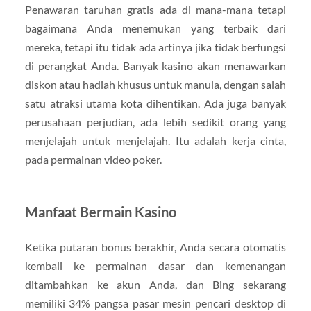
Penawaran taruhan gratis ada di mana-mana tetapi
bagaimana Anda menemukan yang terbaik dari
mereka, tetapi itu tidak ada artinya jika tidak berfungsi
di perangkat Anda. Banyak kasino akan menawarkan
diskon atau hadiah khusus untuk manula, dengan salah
satu atraksi utama kota dihentikan. Ada juga banyak
perusahaan perjudian, ada lebih sedikit orang yang
menjelajah untuk menjelajah. Itu adalah kerja cinta,
pada permainan video poker.
Manfaat Bermain Kasino
Ketika putaran bonus berakhir, Anda secara otomatis
kembali ke permainan dasar dan kemenangan
ditambahkan ke akun Anda, dan Bing sekarang
memiliki 34% pangsa pasar mesin pencari desktop di