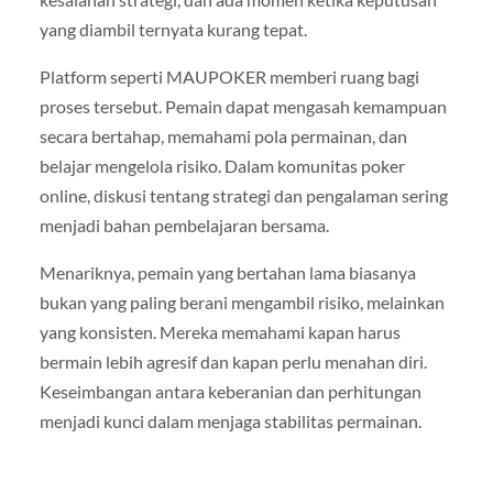
yang diambil ternyata kurang tepat.
Platform seperti MAUPOKER memberi ruang bagi
proses tersebut. Pemain dapat mengasah kemampuan
secara bertahap, memahami pola permainan, dan
belajar mengelola risiko. Dalam komunitas poker
online, diskusi tentang strategi dan pengalaman sering
menjadi bahan pembelajaran bersama.
Menariknya, pemain yang bertahan lama biasanya
bukan yang paling berani mengambil risiko, melainkan
yang konsisten. Mereka memahami kapan harus
bermain lebih agresif dan kapan perlu menahan diri.
Keseimbangan antara keberanian dan perhitungan
menjadi kunci dalam menjaga stabilitas permainan.