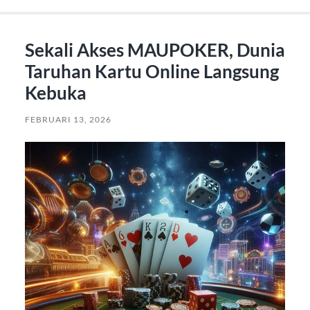
Sekali Akses MAUPOKER, Dunia
Taruhan Kartu Online Langsung
Kebuka
FEBRUARI 13, 2026