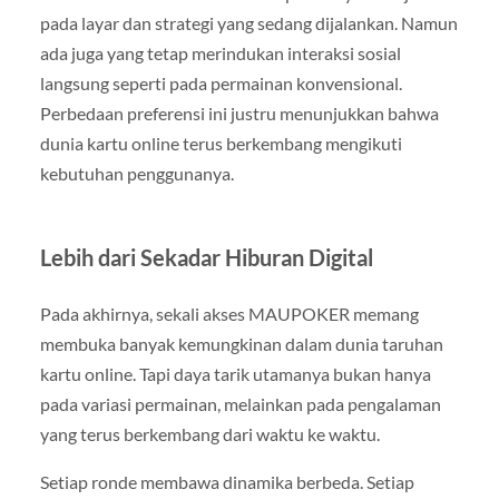
pada layar dan strategi yang sedang dijalankan. Namun
ada juga yang tetap merindukan interaksi sosial
langsung seperti pada permainan konvensional.
Perbedaan preferensi ini justru menunjukkan bahwa
dunia kartu online terus berkembang mengikuti
kebutuhan penggunanya.
Lebih dari Sekadar Hiburan Digital
Pada akhirnya, sekali akses MAUPOKER memang
membuka banyak kemungkinan dalam dunia taruhan
kartu online. Tapi daya tarik utamanya bukan hanya
pada variasi permainan, melainkan pada pengalaman
yang terus berkembang dari waktu ke waktu.
Setiap ronde membawa dinamika berbeda. Setiap