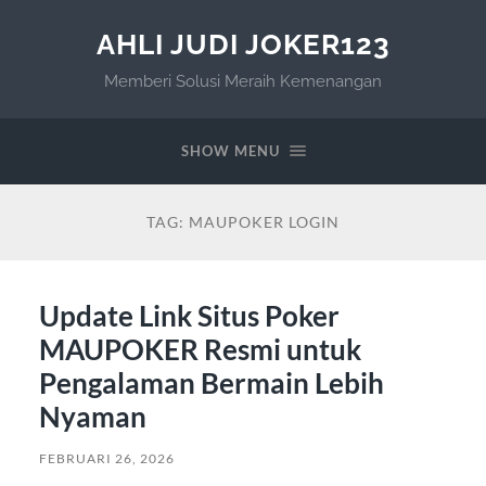
AHLI JUDI JOKER123
Memberi Solusi Meraih Kemenangan
SHOW MENU
TAG:
MAUPOKER LOGIN
Update Link Situs Poker
MAUPOKER Resmi untuk
Pengalaman Bermain Lebih
Nyaman
FEBRUARI 26, 2026