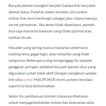
Banyak pemain mungkin berpikir bahwa link hanyalah
alamat biasa. Padahal, dalam konteks situs poker
online, link resmi berfungsi sebagai jalur utama menuju
server permainan. Jika akses tidak diperbarui, pemain
bisa saja masuk ke halaman yang tidak optimal atau
bahkan tiruan.
Masalah yang sering muncul biasanya sederhana:
loading lama, gagal login, atau tampilan yang tidak
sempurna. Beberapa orang menganggap itu sekadar
gangguan jaringan, padahal bisa jadi alamat situs yang
digunakan sudah tidak aktif. Dengan mengikuti update
link situs
poker
MAUPOKER resmi, potensi kendala
seperti ini bisa diminimalkan.
Selain itu, pembaruan domain biasanya dilakukan
untuk menjaga kestabilan sistem dan keamanan data