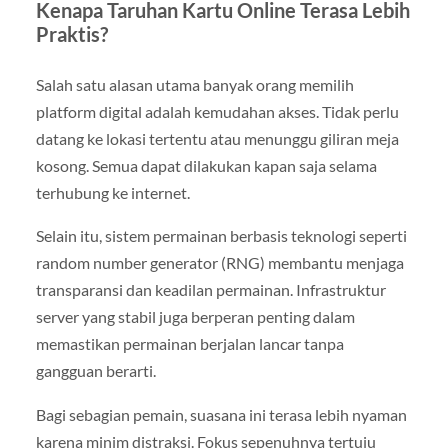
Kenapa Taruhan Kartu Online Terasa Lebih
Praktis?
Salah satu alasan utama banyak orang memilih
platform digital adalah kemudahan akses. Tidak perlu
datang ke lokasi tertentu atau menunggu giliran meja
kosong. Semua dapat dilakukan kapan saja selama
terhubung ke internet.
Selain itu, sistem permainan berbasis teknologi seperti
random number generator (RNG) membantu menjaga
transparansi dan keadilan permainan. Infrastruktur
server yang stabil juga berperan penting dalam
memastikan permainan berjalan lancar tanpa
gangguan berarti.
Bagi sebagian pemain, suasana ini terasa lebih nyaman
karena minim distraksi. Fokus sepenuhnya tertuju