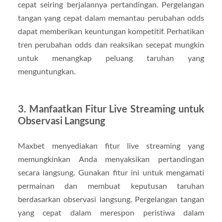
cepat seiring berjalannya pertandingan. Pergelangan
tangan yang cepat dalam memantau perubahan odds
dapat memberikan keuntungan kompetitif. Perhatikan
tren perubahan odds dan reaksikan secepat mungkin
untuk menangkap peluang taruhan yang
menguntungkan.
3. Manfaatkan Fitur Live Streaming untuk
Observasi Langsung
Maxbet menyediakan fitur live streaming yang
memungkinkan Anda menyaksikan pertandingan
secara langsung. Gunakan fitur ini untuk mengamati
permainan dan membuat keputusan taruhan
berdasarkan observasi langsung. Pergelangan tangan
yang cepat dalam merespon peristiwa dalam