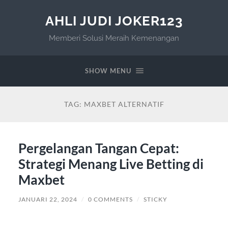
AHLI JUDI JOKER123
Memberi Solusi Meraih Kemenangan
SHOW MENU
TAG:
MAXBET ALTERNATIF
Pergelangan Tangan Cepat:
Strategi Menang Live Betting di
Maxbet
JANUARI 22, 2024
/
0 COMMENTS
/
STICKY