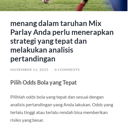
menang dalam taruhan Mix
Parlay Anda perlu menerapkan
strategi yang tepat dan
melakukan analisis
pertandingan
NOVEMBER 11, 2025
/
0 COMMENTS
Pilih Odds Bola yang Tepat
Pilihlah odds bola yang tepat dan sesuai dengan
analisis pertandingan yang Anda lakukan. Odds yang
terlalu tinggi atau terlalu rendah bisa memberikan
risiko yang besar.