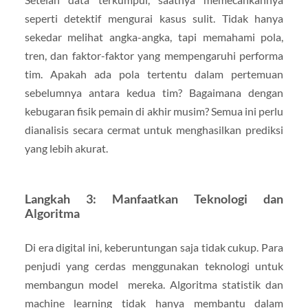
seperti detektif mengurai kasus sulit. Tidak hanya
sekedar melihat angka-angka, tapi memahami pola,
tren, dan faktor-faktor yang mempengaruhi performa
tim. Apakah ada pola tertentu dalam pertemuan
sebelumnya antara kedua tim? Bagaimana dengan
kebugaran fisik pemain di akhir musim? Semua ini perlu
dianalisis secara cermat untuk menghasilkan prediksi
yang lebih akurat.
Langkah 3: Manfaatkan Teknologi dan
Algoritma
Di era digital ini, keberuntungan saja tidak cukup. Para
penjudi yang cerdas menggunakan teknologi untuk
membangun model mereka. Algoritma statistik dan
machine learning tidak hanya membantu dalam