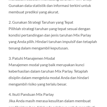
Gunakan data statistik dan informasi terkini untuk
membuat prediksi yang akurat.
2. Gunakan Strategi Taruhan yang Tepat
Pilihlah strategi taruhan yang tepat sesuai dengan
kondisi pertandingan dan jenis taruhan Mix Parlay
yang Anda pilih. Hindari taruhan impulsif dan tetaplah
tenang dalam mengambil keputusan.
3. Patuhi Manajemen Modal
Manajemen modal yang baik merupakan kunci
keberhasilan dalam taruhan Mix Parlay. Tetaplah
disiplin dalam mengelola modal Anda dan hindari
mengambil risiko yang terlalu besar.
4. Ikuti Panduan Mix Parlay
Jika Anda masih merasa kesulitan dalam membuat