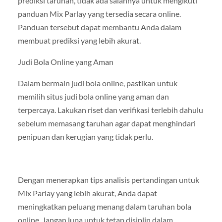
prediksi taruhan, tidak ada salahnya untuk mengikuti
panduan Mix Parlay yang tersedia secara online.
Panduan tersebut dapat membantu Anda dalam
membuat prediksi yang lebih akurat.
Judi Bola Online yang Aman
Dalam bermain judi bola online, pastikan untuk
memilih situs judi bola online yang aman dan
terpercaya. Lakukan riset dan verifikasi terlebih dahulu
sebelum memasang taruhan agar dapat menghindari
penipuan dan kerugian yang tidak perlu.
Dengan menerapkan tips analisis pertandingan untuk
Mix Parlay yang lebih akurat, Anda dapat
meningkatkan peluang menang dalam taruhan bola
online. Jangan lupa untuk tetap disiplin dalam