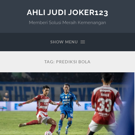
AHLI JUDI JOKER123
Memberi Solusi Meraih Kemenangan
SHOW MENU
TAG:
PREDIKSI BOLA