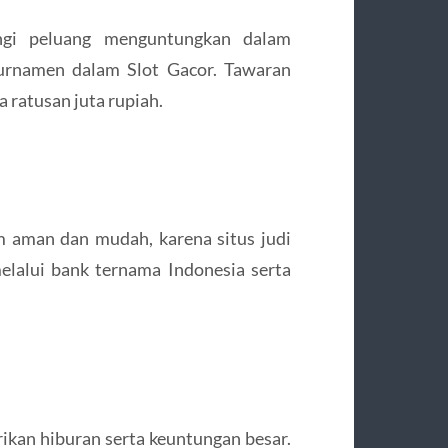
gi peluang menguntungkan dalam
urnamen dalam Slot Gacor. Tawaran
 ratusan juta rupiah.
m aman dan mudah, karena situs judi
elalui bank ternama Indonesia serta
kan hiburan serta keuntungan besar.