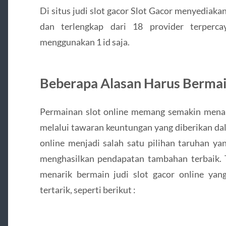
Di situs judi slot gacor Slot Gacor menyediakan
dan terlengkap dari 18 provider terperc
menggunakan 1 id saja.
Beberapa Alasan Harus Bermai
Permainan slot online memang semakin menari
melalui tawaran keuntungan yang diberikan da
online menjadi salah satu pilihan taruhan ya
menghasilkan pendapatan tambahan terbaik. T
menarik bermain judi slot gacor online y
tertarik, seperti berikut :