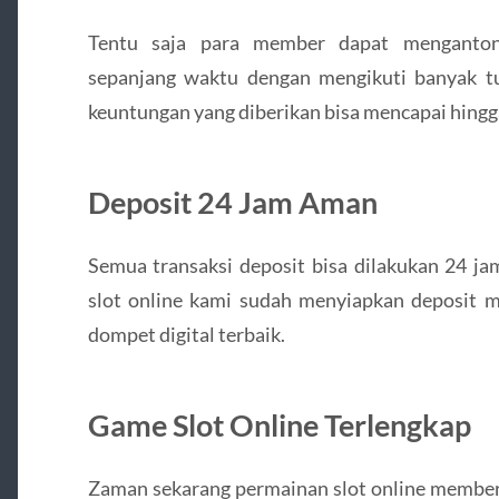
Tentu saja para member dapat menganton
sepanjang waktu dengan mengikuti banyak t
keuntungan yang diberikan bisa mencapai hingga
Deposit 24 Jam Aman
Semua transaksi deposit bisa dilakukan 24 ja
slot online kami sudah menyiapkan deposit m
dompet digital terbaik.
Game Slot Online Terlengkap
Zaman sekarang permainan slot online memberi