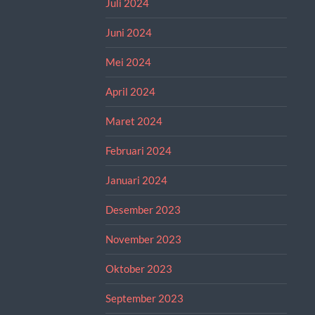
Juli 2024
Juni 2024
Mei 2024
April 2024
Maret 2024
Februari 2024
Januari 2024
Desember 2023
November 2023
Oktober 2023
September 2023