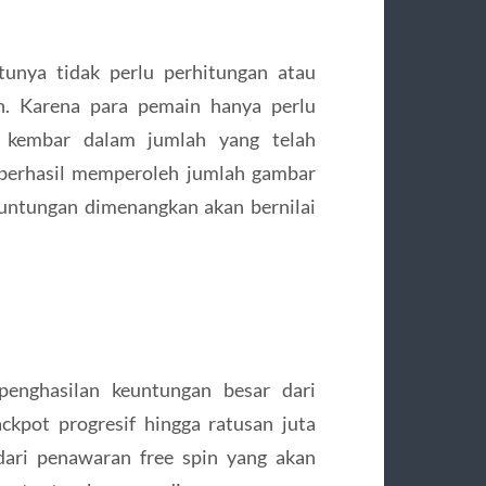
tunya tidak perlu perhitungan atau
n. Karena para pemain hanya perlu
kembar dalam jumlah yang telah
 berhasil memperoleh jumlah gambar
untungan dimenangkan akan bernilai
enghasilan keuntungan besar dari
kpot progresif hingga ratusan juta
dari penawaran free spin yang akan