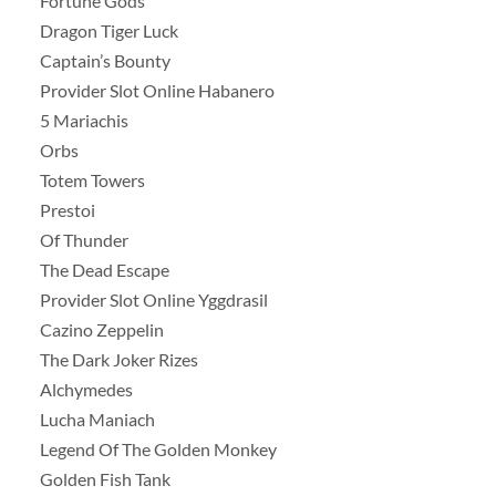
Fortune Gods
Dragon Tiger Luck
Captain’s Bounty
Provider Slot Online Habanero
5 Mariachis
Orbs
Totem Towers
Prestoi
Of Thunder
The Dead Escape
Provider Slot Online Yggdrasil
Cazino Zeppelin
The Dark Joker Rizes
Alchymedes
Lucha Maniach
Legend Of The Golden Monkey
Golden Fish Tank