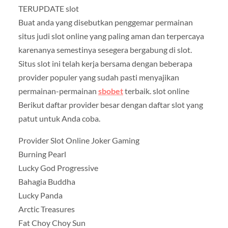
TERUPDATE slot
Buat anda yang disebutkan penggemar permainan
situs judi slot online yang paling aman dan terpercaya
karenanya semestinya sesegera bergabung di slot.
Situs slot ini telah kerja bersama dengan beberapa
provider populer yang sudah pasti menyajikan
permainan-permainan
sbobet
terbaik. slot online
Berikut daftar provider besar dengan daftar slot yang
patut untuk Anda coba.
Provider Slot Online Joker Gaming
Burning Pearl
Lucky God Progressive
Bahagia Buddha
Lucky Panda
Arctic Treasures
Fat Choy Choy Sun