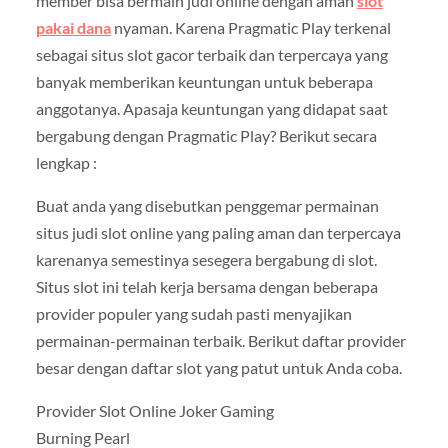
member bisa bermain judi online dengan aman
slot
pakai dana
nyaman. Karena Pragmatic Play terkenal
sebagai situs slot gacor terbaik dan terpercaya yang
banyak memberikan keuntungan untuk beberapa
anggotanya. Apasaja keuntungan yang didapat saat
bergabung dengan Pragmatic Play? Berikut secara
lengkap :
Buat anda yang disebutkan penggemar permainan
situs judi slot online yang paling aman dan terpercaya
karenanya semestinya sesegera bergabung di slot.
Situs slot ini telah kerja bersama dengan beberapa
provider populer yang sudah pasti menyajikan
permainan-permainan terbaik. Berikut daftar provider
besar dengan daftar slot yang patut untuk Anda coba.
Provider Slot Online Joker Gaming
Burning Pearl