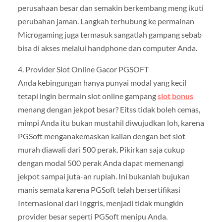
perusahaan besar dan semakin berkembang meng ikuti
perubahan jaman. Langkah terhubung ke permainan
Microgaming juga termasuk sangatlah gampang sebab
bisa di akses melalui handphone dan computer Anda.
4. Provider Slot Online Gacor PGSOFT
Anda kebingungan hanya punyai modal yang kecil
tetapi ingin bermain slot online gampang
slot bonus
menang dengan jekpot besar? Eitss tidak boleh cemas,
mimpi Anda itu bukan mustahil diwujudkan loh, karena
PGSoft menganakemaskan kalian dengan bet slot
murah diawali dari 500 perak. Pikirkan saja cukup
dengan modal 500 perak Anda dapat memenangi
jekpot sampai juta-an rupiah. Ini bukanlah bujukan
manis semata karena PGSoft telah bersertifikasi
Internasional dari Inggris, menjadi tidak mungkin
provider besar seperti PGSoft menipu Anda.