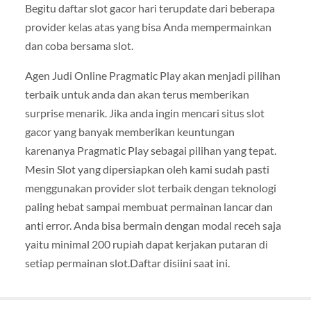
Begitu daftar slot gacor hari terupdate dari beberapa
provider kelas atas yang bisa Anda mempermainkan
dan coba bersama slot.
Agen Judi Online Pragmatic Play akan menjadi pilihan
terbaik untuk anda dan akan terus memberikan
surprise menarik. Jika anda ingin mencari situs slot
gacor yang banyak memberikan keuntungan
karenanya Pragmatic Play sebagai pilihan yang tepat.
Mesin Slot yang dipersiapkan oleh kami sudah pasti
menggunakan provider slot terbaik dengan teknologi
paling hebat sampai membuat permainan lancar dan
anti error. Anda bisa bermain dengan modal receh saja
yaitu minimal 200 rupiah dapat kerjakan putaran di
setiap permainan slot.Daftar disiini saat ini.