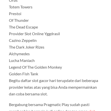
Orbs
Totem Towers
Prestoi
Of Thunder
The Dead Escape
Provider Slot Online Yggdrasil
Cazino Zeppelin
The Dark Joker Rizes
Alchymedes
Lucha Maniach
Legend Of The Golden Monkey
Golden Fish Tank
Begitu daftar slot gacor hari terupdate dari beberapa
provider kelas atas yang bisa Anda mempermainkan
dan coba bersama slot.
Bergabung bersama Pragmatic Play sudah pasti