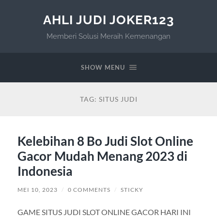
AHLI JUDI JOKER123
Memberi Solusi Meraih Kemenangan
SHOW MENU
TAG:
SITUS JUDI
Kelebihan 8 Bo Judi Slot Online
Gacor Mudah Menang 2023 di
Indonesia
MEI 10, 2023
/
0 COMMENTS
/
STICKY
GAME SITUS JUDI SLOT ONLINE GACOR HARI INI