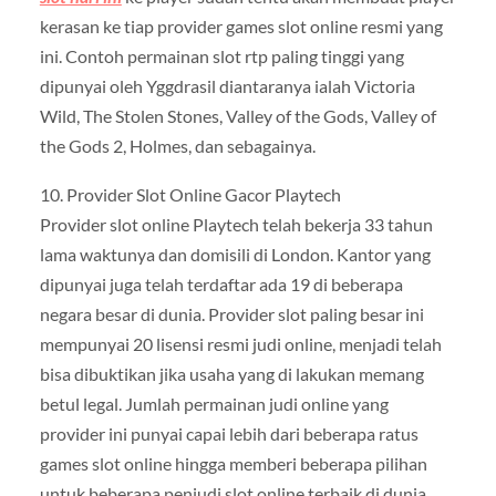
kerasan ke tiap provider games slot online resmi yang
ini. Contoh permainan slot rtp paling tinggi yang
dipunyai oleh Yggdrasil diantaranya ialah Victoria
Wild, The Stolen Stones, Valley of the Gods, Valley of
the Gods 2, Holmes, dan sebagainya.
10. Provider Slot Online Gacor Playtech
Provider slot online Playtech telah bekerja 33 tahun
lama waktunya dan domisili di London. Kantor yang
dipunyai juga telah terdaftar ada 19 di beberapa
negara besar di dunia. Provider slot paling besar ini
mempunyai 20 lisensi resmi judi online, menjadi telah
bisa dibuktikan jika usaha yang di lakukan memang
betul legal. Jumlah permainan judi online yang
provider ini punyai capai lebih dari beberapa ratus
games slot online hingga memberi beberapa pilihan
untuk beberapa penjudi slot online terbaik di dunia.