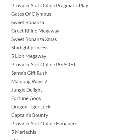
Provider Slot Online Pragmatic Play
Gates Of Olympus
Sweet Bonanza
Greet Rhino Megaway
Sweet Bonanza Xmas
Starlight princess
5 Lion Megaway
Provider Slot Online PG SOFT
Santa’s Gift Rush
Mahjong Ways 2
Jungle Delight
Fortune Gods
Dragon Tiger Luck
Captain’s Bounty
Provider Slot Online Habanero
5 Mariachis