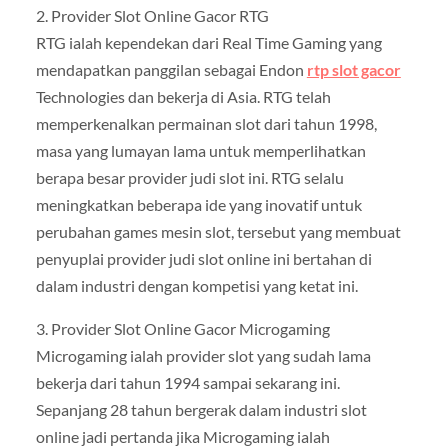
2. Provider Slot Online Gacor RTG
RTG ialah kependekan dari Real Time Gaming yang
mendapatkan panggilan sebagai Endon
rtp slot gacor
Technologies dan bekerja di Asia. RTG telah
memperkenalkan permainan slot dari tahun 1998,
masa yang lumayan lama untuk memperlihatkan
berapa besar provider judi slot ini. RTG selalu
meningkatkan beberapa ide yang inovatif untuk
perubahan games mesin slot, tersebut yang membuat
penyuplai provider judi slot online ini bertahan di
dalam industri dengan kompetisi yang ketat ini.
3. Provider Slot Online Gacor Microgaming
Microgaming ialah provider slot yang sudah lama
bekerja dari tahun 1994 sampai sekarang ini.
Sepanjang 28 tahun bergerak dalam industri slot
online jadi pertanda jika Microgaming ialah