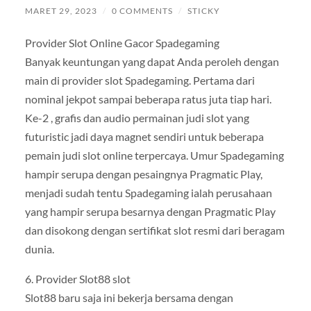
MARET 29, 2023
/
0 COMMENTS
/
STICKY
Provider Slot Online Gacor Spadegaming
Banyak keuntungan yang dapat Anda peroleh dengan
main di provider slot Spadegaming. Pertama dari
nominal jekpot sampai beberapa ratus juta tiap hari.
Ke-2 , grafis dan audio permainan judi slot yang
futuristic jadi daya magnet sendiri untuk beberapa
pemain judi slot online terpercaya. Umur Spadegaming
hampir serupa dengan pesaingnya Pragmatic Play,
menjadi sudah tentu Spadegaming ialah perusahaan
yang hampir serupa besarnya dengan Pragmatic Play
dan disokong dengan sertifikat slot resmi dari beragam
dunia.
6. Provider Slot88 slot
Slot88 baru saja ini bekerja bersama dengan