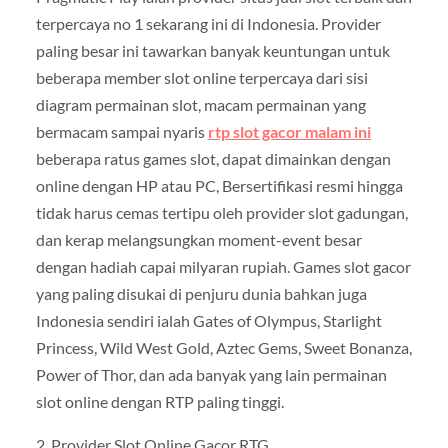
terpercaya no 1 sekarang ini di Indonesia. Provider
paling besar ini tawarkan banyak keuntungan untuk
beberapa member slot online terpercaya dari sisi
diagram permainan slot, macam permainan yang
bermacam sampai nyaris
rtp slot gacor malam ini
beberapa ratus games slot, dapat dimainkan dengan
online dengan HP atau PC, Bersertifikasi resmi hingga
tidak harus cemas tertipu oleh provider slot gadungan,
dan kerap melangsungkan moment-event besar
dengan hadiah capai milyaran rupiah. Games slot gacor
yang paling disukai di penjuru dunia bahkan juga
Indonesia sendiri ialah Gates of Olympus, Starlight
Princess, Wild West Gold, Aztec Gems, Sweet Bonanza,
Power of Thor, dan ada banyak yang lain permainan
slot online dengan RTP paling tinggi.
2. Provider Slot Online Gacor RTG