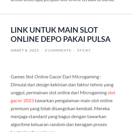
LINK UNTUK MAIN SLOT
ONLINE DEPO PAKAI PULSA
MARET 8, 2023
/
0 COMMENTS
/
STICKY
Games Slot Online Gacor Dari Microgaming :
Dimulai dari design kekinian dan faktor tehnis yang
unggul, permainan slot online dari Microgaming
slot
gacor 2023
tawarkan pengalaman main slot online
premium yang tidak disangsikan kembali. Mereka
menjaga standard yang bagus dengan tawarkan
algoritme keluaran random dan beragam proses