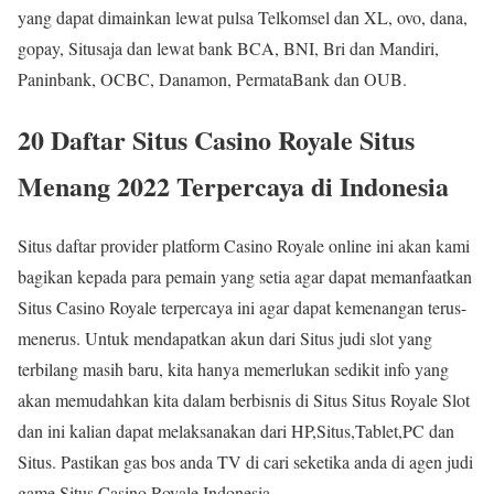
yang dapat dimainkan lewat pulsa Telkomsel dan XL, ovo, dana,
gopay, Situsaja dan lewat bank BCA, BNI, Bri dan Mandiri,
Paninbank, OCBC, Danamon, PermataBank dan OUB.
20 Daftar Situs Casino Royale Situs
Menang 2022 Terpercaya di Indonesia
Situs daftar provider platform Casino Royale online ini akan kami
bagikan kepada para pemain yang setia agar dapat memanfaatkan
Situs Casino Royale terpercaya ini agar dapat kemenangan terus-
menerus. Untuk mendapatkan akun dari Situs judi slot yang
terbilang masih baru, kita hanya memerlukan sedikit info yang
akan memudahkan kita dalam berbisnis di Situs Situs Royale Slot
dan ini kalian dapat melaksanakan dari HP,Situs,Tablet,PC dan
Situs. Pastikan gas bos anda TV di cari seketika anda di agen judi
game Situs Casino Royale Indonesia.