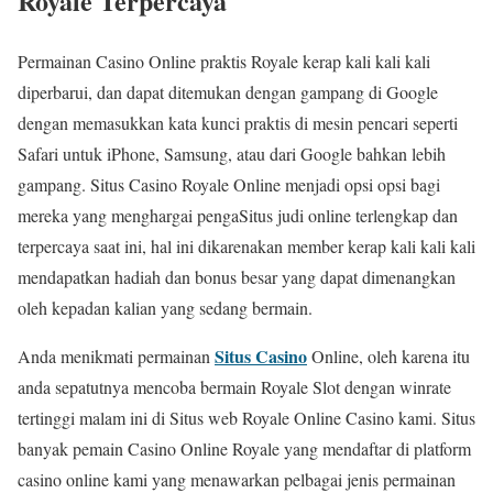
Royale Terpercaya
Permainan Casino Online praktis Royale kerap kali kali kali
diperbarui, dan dapat ditemukan dengan gampang di Google
dengan memasukkan kata kunci praktis di mesin pencari seperti
Safari untuk iPhone, Samsung, atau dari Google bahkan lebih
gampang. Situs Casino Royale Online menjadi opsi opsi bagi
mereka yang menghargai pengaSitus judi online terlengkap dan
terpercaya saat ini, hal ini dikarenakan member kerap kali kali kali
mendapatkan hadiah dan bonus besar yang dapat dimenangkan
oleh kepadan kalian yang sedang bermain.
Situs Casino
Anda menikmati permainan
Online, oleh karena itu
anda sepatutnya mencoba bermain Royale Slot dengan winrate
tertinggi malam ini di Situs web Royale Online Casino kami. Situs
banyak pemain Casino Online Royale yang mendaftar di platform
casino online kami yang menawarkan pelbagai jenis permainan