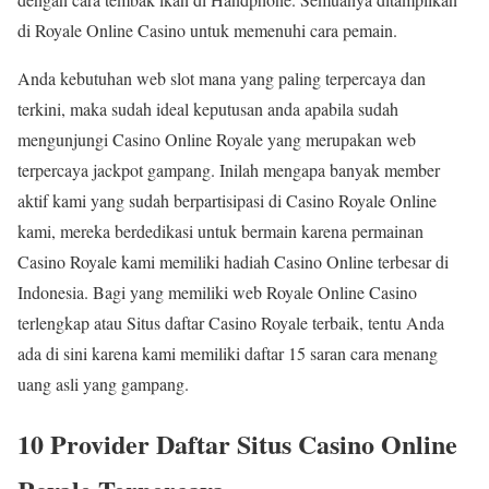
di Royale Online Casino untuk memenuhi cara pemain.
Anda kebutuhan web slot mana yang paling terpercaya dan
terkini, maka sudah ideal keputusan anda apabila sudah
mengunjungi Casino Online Royale yang merupakan web
terpercaya jackpot gampang. Inilah mengapa banyak member
aktif kami yang sudah berpartisipasi di Casino Royale Online
kami, mereka berdedikasi untuk bermain karena permainan
Casino Royale kami memiliki hadiah Casino Online terbesar di
Indonesia. Bagi yang memiliki web Royale Online Casino
terlengkap atau Situs daftar Casino Royale terbaik, tentu Anda
ada di sini karena kami memiliki daftar 15 saran cara menang
uang asli yang gampang.
10 Provider Daftar Situs Casino Online