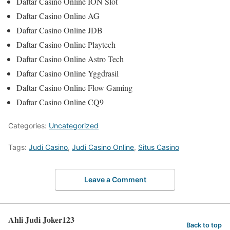
Daftar Casino Online ION Slot
Daftar Casino Online AG
Daftar Casino Online JDB
Daftar Casino Online Playtech
Daftar Casino Online Astro Tech
Daftar Casino Online Yggdrasil
Daftar Casino Online Flow Gaming
Daftar Casino Online CQ9
Categories:
Uncategorized
Tags:
Judi Casino
,
Judi Casino Online
,
Situs Casino
Leave a Comment
Ahli Judi Joker123
Back to top