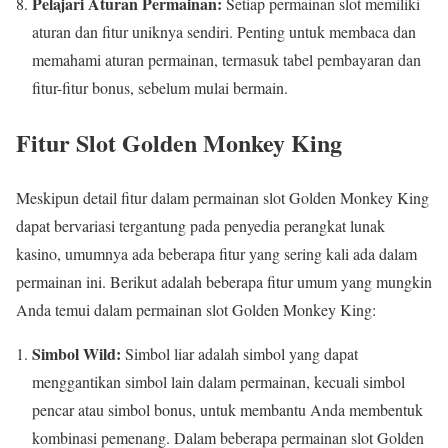
Pelajari Aturan Permainan:
Setiap permainan slot memiliki
aturan dan fitur uniknya sendiri. Penting untuk membaca dan
memahami aturan permainan, termasuk tabel pembayaran dan
fitur-fitur bonus, sebelum mulai bermain.
Fitur Slot Golden Monkey King
Meskipun detail fitur dalam permainan slot Golden Monkey King
dapat bervariasi tergantung pada penyedia perangkat lunak
kasino, umumnya ada beberapa fitur yang sering kali ada dalam
permainan ini. Berikut adalah beberapa fitur umum yang mungkin
Anda temui dalam permainan slot Golden Monkey King:
Simbol Wild:
Simbol liar adalah simbol yang dapat
menggantikan simbol lain dalam permainan, kecuali simbol
pencar atau simbol bonus, untuk membantu Anda membentuk
kombinasi pemenang. Dalam beberapa permainan slot Golden