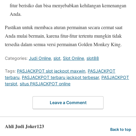
fitur berisiko dan bisa menyebabkan kehilangan kemenangan
Anda.
Pastikan untuk membaca aturan permainan secara cermat saat
Anda mulai bermain, karena fitur-fitur tertentu mungkin tidak
tersedia dalam semua versi permainan Golden Monkey King.
Categories:
Judi Online
,
slot
,
Slot Online
,
slot88
Tags:
PASJACKPOT slot jackpot maxwin
,
PASJACKPOT
terbaru
,
PASJACKPOT terbaru jackpot terbesar
,
PASJACKPOT
terslot
,
situs PASJACKPOT online
Leave a Comment
Ahli Judi Joker123
Back to top