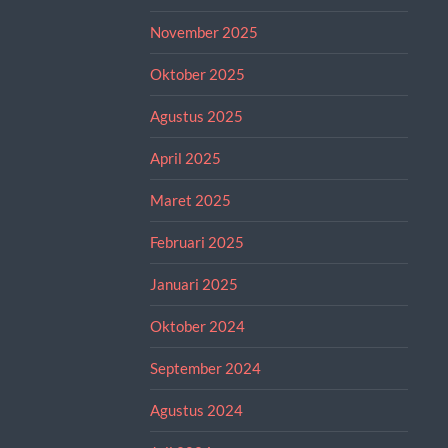
November 2025
Oktober 2025
Agustus 2025
April 2025
Maret 2025
Februari 2025
Januari 2025
Oktober 2024
September 2024
Agustus 2024