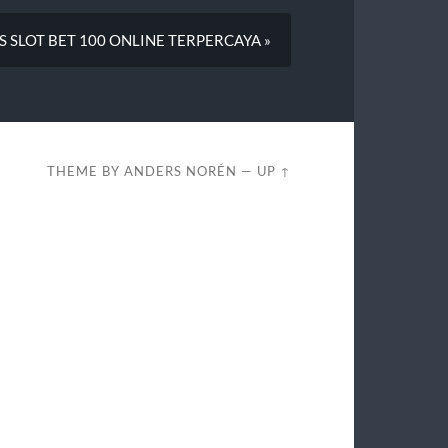
S SLOT BET 100 ONLINE TERPERCAYA »
THEME BY
ANDERS NORÉN
—
UP ↑