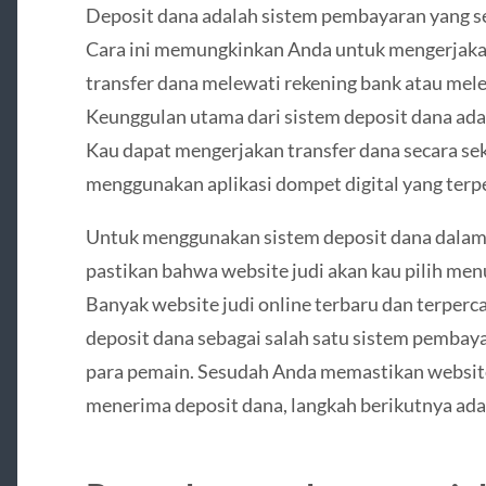
Deposit dana adalah sistem pembayaran yang se
Cara ini memungkinkan Anda untuk mengerjakan
transfer dana melewati rekening bank atau melew
Keunggulan utama dari sistem deposit dana a
Kau dapat mengerjakan transfer dana secara sek
menggunakan aplikasi dompet digital yang terp
Untuk menggunakan sistem deposit dana dalam 
pastikan bahwa website judi akan kau pilih men
Banyak website judi online terbaru dan terperc
deposit dana sebagai salah satu sistem pembaya
para pemain. Sesudah Anda memastikan website
menerima deposit dana, langkah berikutnya ada