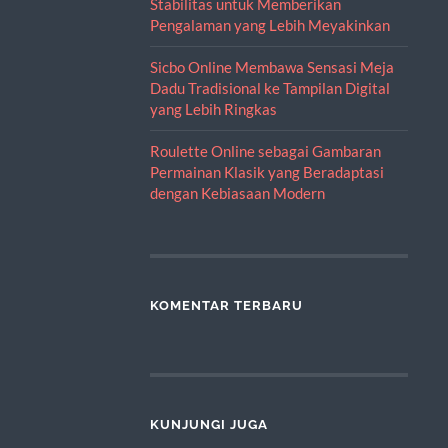
Stabilitas untuk Memberikan
Pengalaman yang Lebih Meyakinkan
Sicbo Online Membawa Sensasi Meja
Dadu Tradisional ke Tampilan Digital
yang Lebih Ringkas
Roulette Online sebagai Gambaran
Permainan Klasik yang Beradaptasi
dengan Kebiasaan Modern
KOMENTAR TERBARU
KUNJUNGI JUGA