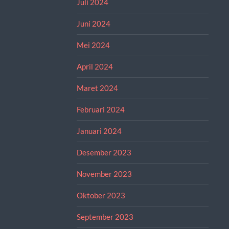
Juli 2024
Juni 2024
Mei 2024
April 2024
Maret 2024
Februari 2024
Januari 2024
Desember 2023
November 2023
Oktober 2023
September 2023