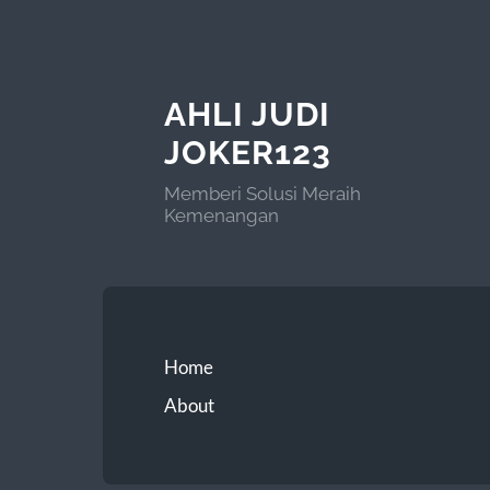
AHLI JUDI
JOKER123
Memberi Solusi Meraih
Kemenangan
Home
About