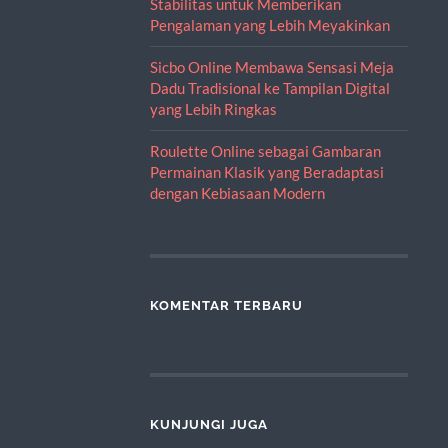
Stabilitas untuk Memberikan
Pengalaman yang Lebih Meyakinkan
Sicbo Online Membawa Sensasi Meja
Dadu Tradisional ke Tampilan Digital
yang Lebih Ringkas
Roulette Online sebagai Gambaran
Permainan Klasik yang Beradaptasi
dengan Kebiasaan Modern
KOMENTAR TERBARU
KUNJUNGI JUGA