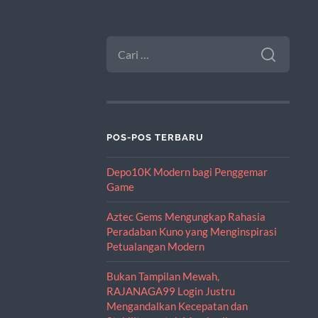
CARI
UNTUK:
POS-POS TERBARU
Depo10K Modern bagi Penggemar
Game
Aztec Gems Mengungkap Rahasia
Peradaban Kuno yang Menginspirasi
Petualangan Modern
Bukan Tampilan Mewah,
RAJANAGA99 Login Justru
Mengandalkan Kecepatan dan