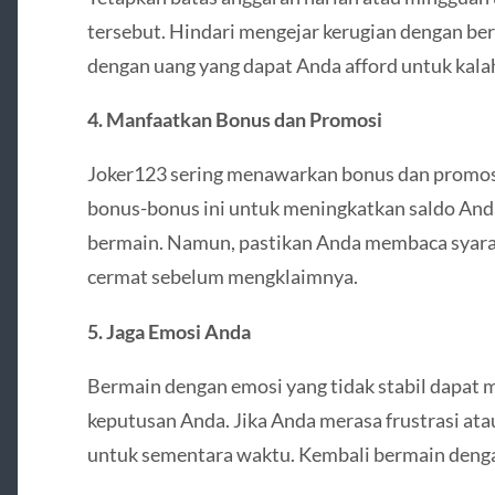
tersebut. Hindari mengejar kerugian dengan ber
dengan uang yang dapat Anda afford untuk kala
4. Manfaatkan Bonus dan Promosi
Joker123 sering menawarkan bonus dan promo
bonus-bonus ini untuk meningkatkan saldo An
bermain. Namun, pastikan Anda membaca syara
cermat sebelum mengklaimnya.
5. Jaga Emosi Anda
Bermain dengan emosi yang tidak stabil dapa
keputusan Anda. Jika Anda merasa frustrasi at
untuk sementara waktu. Kembali bermain dengan