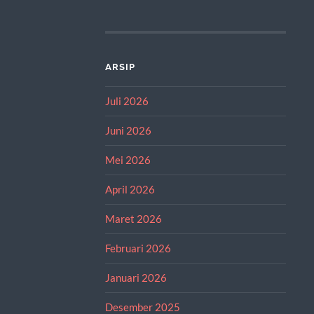
ARSIP
Juli 2026
Juni 2026
Mei 2026
April 2026
Maret 2026
Februari 2026
Januari 2026
Desember 2025