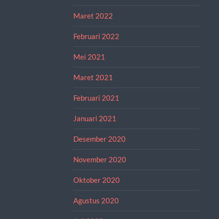
Maret 2022
Februari 2022
Mei 2021
Maret 2021
Februari 2021
Januari 2021
Desember 2020
November 2020
Oktober 2020
Agustus 2020