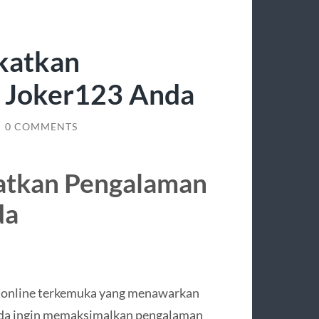
katkan
 Joker123 Anda
/
0 COMMENTS
atkan Pengalaman
da
n online terkemuka yang menawarkan
Anda ingin memaksimalkan pengalaman