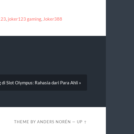
123
,
joker123 gaming
,
Joker388
i Slot Olympus: Rahasia dari Para Ahli »
THEME BY
ANDERS NORÉN
—
UP ↑