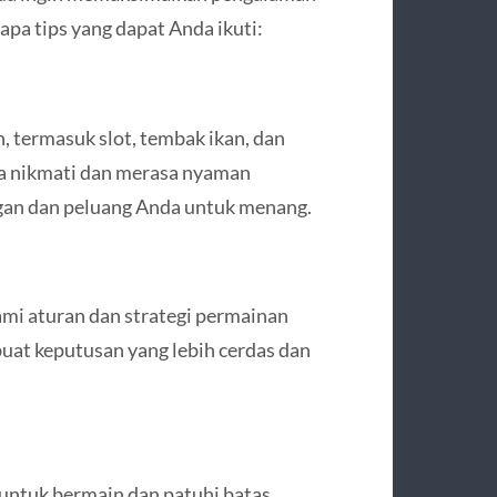
apa tips yang dapat Anda ikuti:
 termasuk slot, tembak ikan, dan
 nikmati dan merasa nyaman
gan dan peluang Anda untuk menang.
i aturan dan strategi permainan
uat keputusan yang lebih cerdas dan
untuk bermain dan patuhi batas