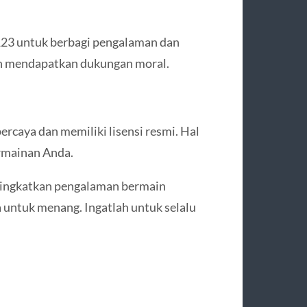
23 untuk berbagi pengalaman dan
dan mendapatkan dukungan moral.
ercaya dan memiliki lisensi resmi. Hal
rmainan Anda.
eningkatkan pengalaman bermain
untuk menang. Ingatlah untuk selalu