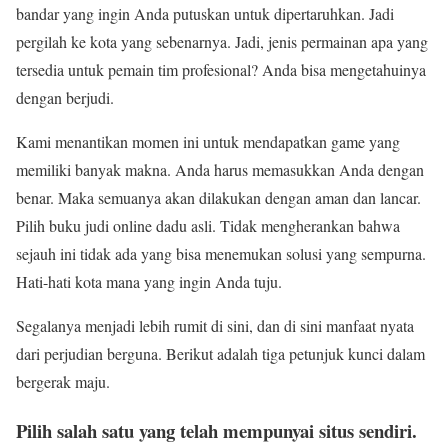
bandar yang ingin Anda putuskan untuk dipertaruhkan. Jadi
pergilah ke kota yang sebenarnya. Jadi, jenis permainan apa yang
tersedia untuk pemain tim profesional? Anda bisa mengetahuinya
dengan berjudi.
Kami menantikan momen ini untuk mendapatkan game yang
memiliki banyak makna. Anda harus memasukkan Anda dengan
benar. Maka semuanya akan dilakukan dengan aman dan lancar.
Pilih buku judi online dadu asli. Tidak mengherankan bahwa
sejauh ini tidak ada yang bisa menemukan solusi yang sempurna.
Hati-hati kota mana yang ingin Anda tuju.
Segalanya menjadi lebih rumit di sini, dan di sini manfaat nyata
dari perjudian berguna. Berikut adalah tiga petunjuk kunci dalam
bergerak maju.
Pilih salah satu yang telah mempunyai situs sendiri.