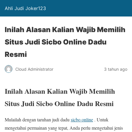
Ahli Judi Joker123
Inilah Alasan Kalian Wajib Memilih
Situs Judi Sicbo Online Dadu
Resmi
Cloud Administrator
3 tahun ago
Inilah Alasan Kalian Wajib Memilih
Situs Judi Sicbo Online Dadu Resmi
Mulailah dengan taruhan judi dadu
sicbo online
. Untuk
mengetahui permainan yang tepat, Anda perlu mengetahui jenis