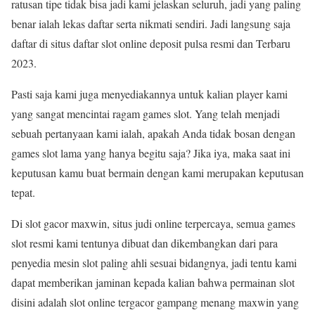
ratusan tipe tidak bisa jadi kami jelaskan seluruh, jadi yang paling
benar ialah lekas daftar serta nikmati sendiri. Jadi langsung saja
daftar di situs daftar slot online deposit pulsa resmi dan Terbaru
2023.
Pasti saja kami juga menyediakannya untuk kalian player kami
yang sangat mencintai ragam games slot. Yang telah menjadi
sebuah pertanyaan kami ialah, apakah Anda tidak bosan dengan
games slot lama yang hanya begitu saja? Jika iya, maka saat ini
keputusan kamu buat bermain dengan kami merupakan keputusan
tepat.
Di slot gacor maxwin, situs judi online terpercaya, semua games
slot resmi kami tentunya dibuat dan dikembangkan dari para
penyedia mesin slot paling ahli sesuai bidangnya, jadi tentu kami
dapat memberikan jaminan kepada kalian bahwa permainan slot
disini adalah slot online tergacor gampang menang maxwin yang