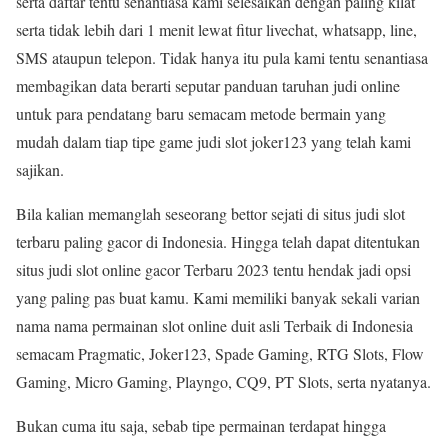
serta daftar tentu senantiasa kami selesaikan dengan paling kilat
serta tidak lebih dari 1 menit lewat fitur livechat, whatsapp, line,
SMS ataupun telepon. Tidak hanya itu pula kami tentu senantiasa
membagikan data berarti seputar panduan taruhan judi online
untuk para pendatang baru semacam metode bermain yang
mudah dalam tiap tipe game judi slot joker123 yang telah kami
sajikan.
Bila kalian memanglah seseorang bettor sejati di situs judi slot
terbaru paling gacor di Indonesia. Hingga telah dapat ditentukan
situs judi slot online gacor Terbaru 2023 tentu hendak jadi opsi
yang paling pas buat kamu. Kami memiliki banyak sekali varian
nama nama permainan slot online duit asli Terbaik di Indonesia
semacam Pragmatic, Joker123, Spade Gaming, RTG Slots, Flow
Gaming, Micro Gaming, Playngo, CQ9, PT Slots, serta nyatanya.
Bukan cuma itu saja, sebab tipe permainan terdapat hingga