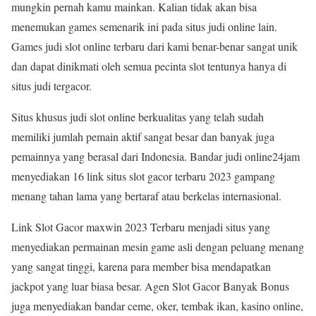
mungkin pernah kamu mainkan. Kalian tidak akan bisa
menemukan games semenarik ini pada situs judi online lain.
Games judi slot online terbaru dari kami benar-benar sangat unik
dan dapat dinikmati oleh semua pecinta slot tentunya hanya di
situs judi tergacor.
Situs khusus judi slot online berkualitas yang telah sudah
memiliki jumlah pemain aktif sangat besar dan banyak juga
pemainnya yang berasal dari Indonesia. Bandar judi online24jam
menyediakan 16 link situs slot gacor terbaru 2023 gampang
menang tahan lama yang bertaraf atau berkelas internasional.
Link Slot Gacor maxwin 2023 Terbaru menjadi situs yang
menyediakan permainan mesin game asli dengan peluang menang
yang sangat tinggi, karena para member bisa mendapatkan
jackpot yang luar biasa besar. Agen Slot Gacor Banyak Bonus
juga menyediakan bandar ceme, oker, tembak ikan, kasino online,