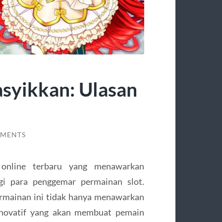
yikkan: Ulasan
MMENTS
t online terbaru yang menawarkan
i para penggemar permainan slot.
rmainan ini tidak hanya menawarkan
r inovatif yang akan membuat pemain