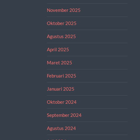
November 2025
Oktober 2025
Agustus 2025
April 2025
Maret 2025
Februari 2025
Januari 2025
Oktober 2024
September 2024
Agustus 2024