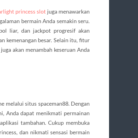
arlight princess slot
juga menawarkan
ngalaman bermain Anda semakin seru.
bol liar, dan jackpot progresif akan
kemenangan besar. Selain itu, fitur
lik juga akan menambah keseruan Anda
ine melalui situs spaceman88. Dengan
ini, Anda dapat menikmati permainan
h aplikasi tambahan. Cukup membuka
rincess, dan nikmati sensasi bermain