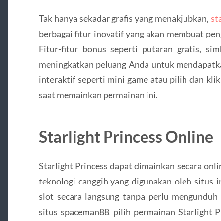
Tak hanya sekadar grafis yang menakjubkan,
st
berbagai fitur inovatif yang akan membuat pe
Fitur-fitur bonus seperti putaran gratis, sim
meningkatkan peluang Anda untuk mendapatkan 
interaktif seperti mini game atau pilih dan k
saat memainkan permainan ini.
Starlight Princess Online
Starlight Princess dapat dimainkan secara onl
teknologi canggih yang digunakan oleh situs 
slot secara langsung tanpa perlu mengundu
situs spaceman88, pilih permainan Starlight P