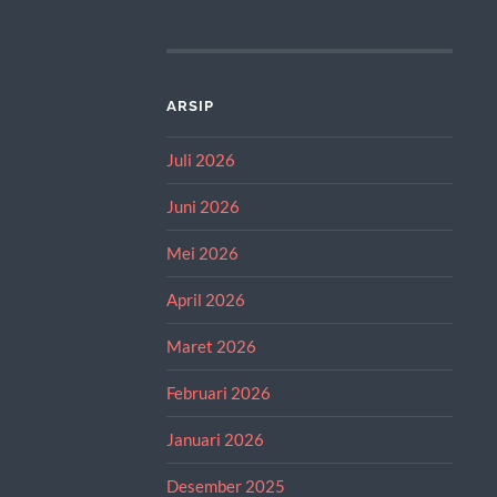
ARSIP
Juli 2026
Juni 2026
Mei 2026
April 2026
Maret 2026
Februari 2026
Januari 2026
Desember 2025