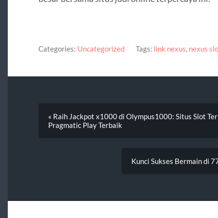
Categories:
Uncategorized
Tags:
link nexus
,
nexus sl
« Raih Jackpot x1000 di Olympus1000: Situs Slot T
Pragmatic Play Terbaik
Kunci Sukses Bermain di 7