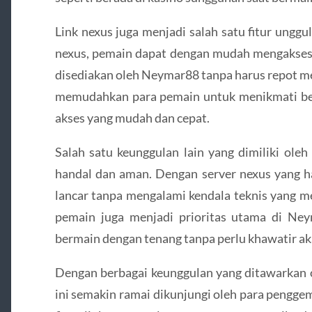
Link nexus juga menjadi salah satu fitur ungg
nexus, pemain dapat dengan mudah mengakses 
disediakan oleh Neymar88 tanpa harus repot menca
memudahkan para pemain untuk menikmati ber
akses yang mudah dan cepat.
Salah satu keunggulan lain yang dimiliki ole
handal dan aman. Dengan server nexus yang h
lancar tanpa mengalami kendala teknis yang m
pemain juga menjadi prioritas utama di Ne
bermain dengan tenang tanpa perlu khawatir ak
Dengan berbagai keunggulan yang ditawarkan o
ini semakin ramai dikunjungi oleh para pengge