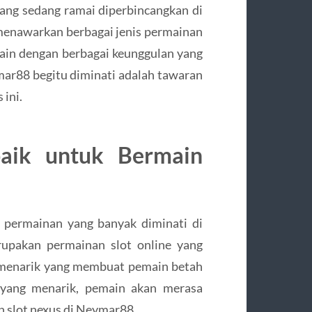
yang sedang ramai diperbincangkan di
i menawarkan berbagai jenis permainan
main dengan berbagai keunggulan yang
ar88 begitu diminati adalah tawaran
 ini.
aik untuk Bermain
s permainan yang banyak diminati di
rupakan permainan slot online yang
 menarik yang membuat pemain betah
 yang menarik, pemain akan merasa
n slot nexus di Neymar88.