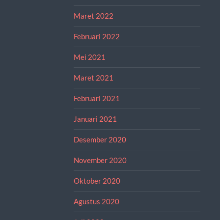
Maret 2022
Februari 2022
Mei 2021
Maret 2021
Februari 2021
Januari 2021
Desember 2020
November 2020
Oktober 2020
Agustus 2020