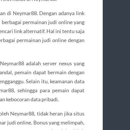
ulan di Neymar88. Dengan adanya link
berbagai permainan judi online yang
ri link alternatif. Hal ini tentu saja
bagai permainan judi online dengan
h Neymar88 adalah server nexus yang
andal, pemain dapat bermain dengan
engganggu. Selain itu, keamanan data
ymar88, sehingga para pemain dapat
an kebocoran data pribadi.
leh Neymar88, tidak heran jika situs
mar judi online. Bonus yang melimpah,