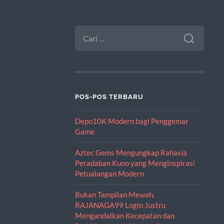
CARI
UNTUK:
POS-POS TERBARU
Depo10K Modern bagi Penggemar
Game
Aztec Gems Mengungkap Rahasia
Peradaban Kuno yang Menginspirasi
Petualangan Modern
Bukan Tampilan Mewah,
RAJANAGA99 Login Justru
Mengandalkan Kecepatan dan