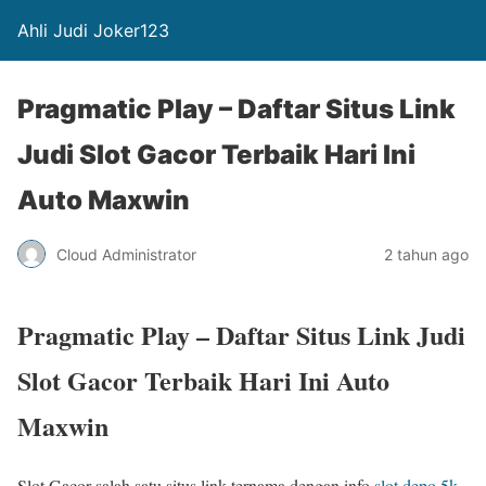
Ahli Judi Joker123
Pragmatic Play – Daftar Situs Link
Judi Slot Gacor Terbaik Hari Ini
Auto Maxwin
Cloud Administrator
2 tahun ago
Pragmatic Play – Daftar Situs Link Judi
Slot Gacor Terbaik Hari Ini Auto
Maxwin
Slot Gacor salah satu situs link ternama dengan info
slot depo 5k