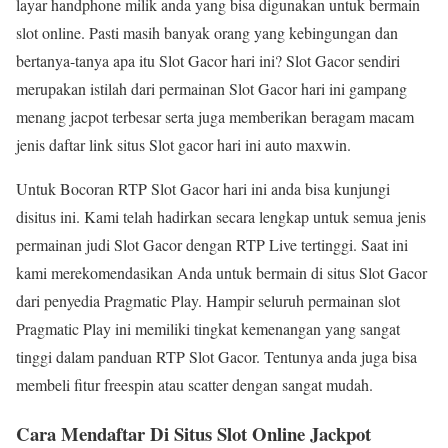
layar handphone milik anda yang bisa digunakan untuk bermain
slot online. Pasti masih banyak orang yang kebingungan dan
bertanya-tanya apa itu Slot Gacor hari ini? Slot Gacor sendiri
merupakan istilah dari permainan Slot Gacor hari ini gampang
menang jacpot terbesar serta juga memberikan beragam macam
jenis daftar link situs Slot gacor hari ini auto maxwin.
Untuk Bocoran RTP Slot Gacor hari ini anda bisa kunjungi
disitus ini. Kami telah hadirkan secara lengkap untuk semua jenis
permainan judi Slot Gacor dengan RTP Live tertinggi. Saat ini
kami merekomendasikan Anda untuk bermain di situs Slot Gacor
dari penyedia Pragmatic Play. Hampir seluruh permainan slot
Pragmatic Play ini memiliki tingkat kemenangan yang sangat
tinggi dalam panduan RTP Slot Gacor. Tentunya anda juga bisa
membeli fitur freespin atau scatter dengan sangat mudah.
Cara Mendaftar Di Situs Slot Online Jackpot