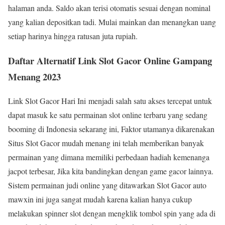
halaman anda. Saldo akan terisi otomatis sesuai dengan nominal
yang kalian depositkan tadi. Mulai mainkan dan menangkan uang
setiap harinya hingga ratusan juta rupiah.
Daftar Alternatif Link Slot Gacor Online Gampang
Menang 2023
Link Slot Gacor Hari Ini menjadi salah satu akses tercepat untuk
dapat masuk ke satu permainan slot online terbaru yang sedang
booming di Indonesia sekarang ini, Faktor utamanya dikarenakan
Situs Slot Gacor mudah menang ini telah memberikan banyak
permainan yang dimana memiliki perbedaan hadiah kemenanga
jacpot terbesar, Jika kita bandingkan dengan game gacor lainnya.
Sistem permainan judi online yang ditawarkan Slot Gacor auto
mawxin ini juga sangat mudah karena kalian hanya cukup
melakukan spinner slot dengan mengklik tombol spin yang ada di