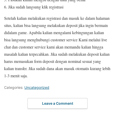
Jika sudah langsung klik registrasi
Setelah kalian melakukan registrasi dan masuk ke dalam halaman
situs, kalian bisa langsung melakukan deposit jika ingin bermain
didalam game. Apabila kalian mengalami kebingungan kalian
bisa langsung menghubungi customer service Kami melalui live
chat dan customer service kami akan memandu kalian hingga
masalah kalian terpecahkan. Jika sudah melakukan deposit kalian
harus memasukan form deposit dengan nominal sesuai yang
kalian transfer. Jika sudah dana akan masuk otomatis kurang lebih
1-3 menit saja.
Categories:
Uncategorized
Leave a Comment