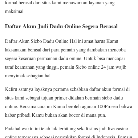
formal berasal dari situs kami menawarkan layanan yang
maksimal.
Daftar Akun Judi Dadu Online Segera Berasal
Daftar Akun Sicbo Dadu Online Hal ini amat harus Kamu
laksanakan berasal dari para pemain yang dambakan mencoba
segera keseruan permainan dadu online. Untuk bisa mencapai
taraf keamanan yang tinggi, pemain Sicbo online 24 jam wajib
menyimak sebagian hal.
Keliru satunya layaknya pertama sebabkan daftar akun formal di
situs kami sebagai tujuan primer didalam bermain sicbo dadu
online. Bersama cara ini Kamu beroleh agunan 100Prosen bahwa
kabar pribadi Kamu bukan akan bocor di mana pun.
Padahal waktu ini telah tak terhitung sekali situs judi live casino
online terpercaya sebagai perwakilan formal di Indonesia. Pemain