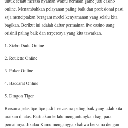
untuk selalu merasa nyaman waktu bermain game judi casino
online. Menambahkan pelayanan paling baik dan profesional pasti
saja menciptakan beragam model kenyamanan yang selalu kita
bagikan. Berikut ini adalah daftar permainan live casino uang
orisinil paling baik dan terpercaya yang kita tawarkan.
1. Sicbo Dadu Online
2. Roulette Online
3. Poker Online
4. Baccarat Online
5. Dragon Tiger
Bersama jelas tipe-tipe judi live casino paling baik yang udah kita
uraikan di atas. Pasti akan terlalu menguntungkan bagi para
pemainnya. Jikalau Kamu menganggap bahwa bersama dengan