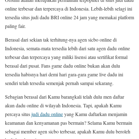
online terbesar dan terpercaya di Indonesia. Lebih-lebih selagi ini
tersedia situs judi dadu BRI online 24 jam yang memakai platform
paling fair.
Berasal dari sekian tak terhitung-nya agen sicbo online di
Indonesia, semata-mata tersedia lebih dari satu agen dadu online
terbesar dan terpercaya yang miliki lisensi atau sertifikat formal
berasal dari pusat. Fans game dadu online bukan akan dulu
tersedia habisnya hari demi hari gara-gara game live dadu ini
sendiri telah tersedia semenjak pernah sampai sekarang.
Sebagian berasal dari Kamu barangkali telah dulu men daftar
akun dadu online di wilayah Indonesia. Tapi, apakah Kamu
percaya situs
judi dadu online
yang Kamu daftarkan menjamin
keamanan dan kenyamanan pas bermain? Selama Kamu bermain
sebagai member agen sicbo terbesar, apakah Kamu dulu beroleh