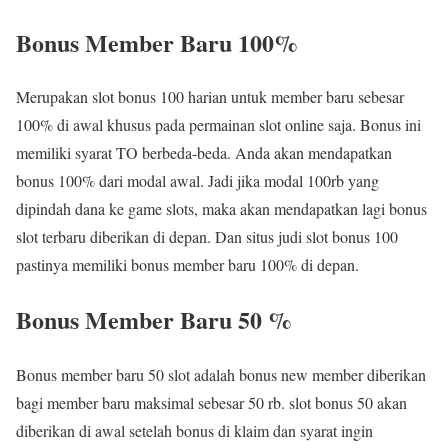
Bonus Member Baru 100%
Merupakan slot bonus 100 harian untuk member baru sebesar
100% di awal khusus pada permainan slot online saja. Bonus ini
memiliki syarat TO berbeda-beda. Anda akan mendapatkan
bonus 100% dari modal awal. Jadi jika modal 100rb yang
dipindah dana ke game slots, maka akan mendapatkan lagi bonus
slot terbaru diberikan di depan. Dan situs judi slot bonus 100
pastinya memiliki bonus member baru 100% di depan.
Bonus Member Baru 50 %
Bonus member baru 50 slot adalah bonus new member diberikan
bagi member baru maksimal sebesar 50 rb. slot bonus 50 akan
diberikan di awal setelah bonus di klaim dan syarat ingin