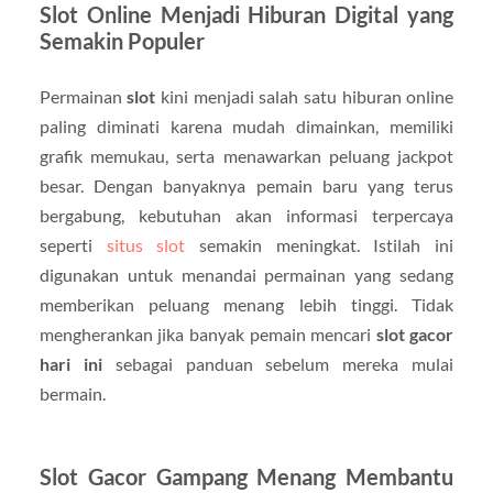
Slot Online Menjadi Hiburan Digital yang
Semakin Populer
Permainan
slot
kini menjadi salah satu hiburan online
paling diminati karena mudah dimainkan, memiliki
grafik memukau, serta menawarkan peluang jackpot
besar. Dengan banyaknya pemain baru yang terus
bergabung, kebutuhan akan informasi terpercaya
seperti
situs slot
semakin meningkat. Istilah ini
digunakan untuk menandai permainan yang sedang
memberikan peluang menang lebih tinggi. Tidak
mengherankan jika banyak pemain mencari
slot gacor
hari ini
sebagai panduan sebelum mereka mulai
bermain.
Slot Gacor Gampang Menang Membantu