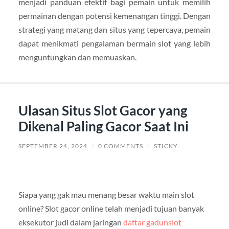
menjadi panduan efektif bagi pemain untuk memilih
permainan dengan potensi kemenangan tinggi. Dengan
strategi yang matang dan situs yang tepercaya, pemain
dapat menikmati pengalaman bermain slot yang lebih
menguntungkan dan memuaskan.
Ulasan Situs Slot Gacor yang
Dikenal Paling Gacor Saat Ini
SEPTEMBER 24, 2024
/
0 COMMENTS
/
STICKY
Siapa yang gak mau menang besar waktu main slot
online? Slot gacor online telah menjadi tujuan banyak
eksekutor judi dalam jaringan
daftar gadunslot