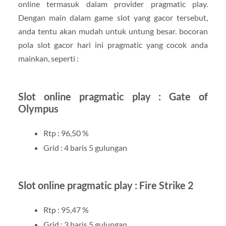
online termasuk dalam provider pragmatic play.
Dengan main dalam game slot yang gacor tersebut,
anda tentu akan mudah untuk untung besar. bocoran
pola slot gacor hari ini pragmatic yang cocok anda
mainkan, seperti :
Slot online pragmatic play : Gate of
Olympus
Rtp : 96,50 %
Grid : 4 baris 5 gulungan
Slot online pragmatic play : Fire Strike 2
Rtp : 95,47 %
Grid : 3 baris 5 gulungan