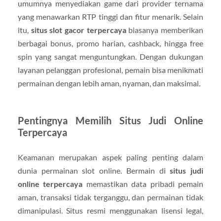
umumnya menyediakan game dari provider ternama
yang menawarkan RTP tinggi dan fitur menarik. Selain
itu,
situs slot gacor terpercaya
biasanya memberikan
berbagai bonus, promo harian, cashback, hingga free
spin yang sangat menguntungkan. Dengan dukungan
layanan pelanggan profesional, pemain bisa menikmati
permainan dengan lebih aman, nyaman, dan maksimal.
Pentingnya Memilih Situs Judi Online
Terpercaya
Keamanan merupakan aspek paling penting dalam
dunia permainan slot online. Bermain di
situs judi
online terpercaya
memastikan data pribadi pemain
aman, transaksi tidak terganggu, dan permainan tidak
dimanipulasi. Situs resmi menggunakan lisensi legal,