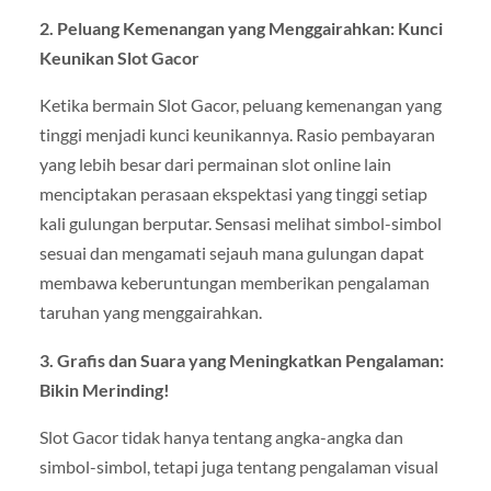
2. Peluang Kemenangan yang Menggairahkan: Kunci
Keunikan Slot Gacor
Ketika bermain Slot Gacor, peluang kemenangan yang
tinggi menjadi kunci keunikannya. Rasio pembayaran
yang lebih besar dari permainan slot online lain
menciptakan perasaan ekspektasi yang tinggi setiap
kali gulungan berputar. Sensasi melihat simbol-simbol
sesuai dan mengamati sejauh mana gulungan dapat
membawa keberuntungan memberikan pengalaman
taruhan yang menggairahkan.
3. Grafis dan Suara yang Meningkatkan Pengalaman:
Bikin Merinding!
Slot Gacor tidak hanya tentang angka-angka dan
simbol-simbol, tetapi juga tentang pengalaman visual