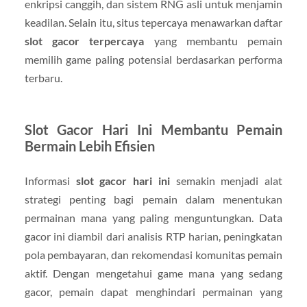
enkripsi canggih, dan sistem RNG asli untuk menjamin
keadilan. Selain itu, situs tepercaya menawarkan daftar
slot gacor terpercaya
yang membantu pemain
memilih game paling potensial berdasarkan performa
terbaru.
Slot Gacor Hari Ini Membantu Pemain
Bermain Lebih Efisien
Informasi
slot gacor hari ini
semakin menjadi alat
strategi penting bagi pemain dalam menentukan
permainan mana yang paling menguntungkan. Data
gacor ini diambil dari analisis RTP harian, peningkatan
pola pembayaran, dan rekomendasi komunitas pemain
aktif. Dengan mengetahui game mana yang sedang
gacor, pemain dapat menghindari permainan yang