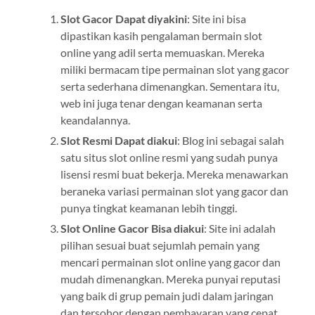
Slot Gacor Dapat diyakini
: Site ini bisa
dipastikan kasih pengalaman bermain slot
online yang adil serta memuaskan. Mereka
miliki bermacam tipe permainan slot yang gacor
serta sederhana dimenangkan. Sementara itu,
web ini juga tenar dengan keamanan serta
keandalannya.
Slot Resmi Dapat diakui
: Blog ini sebagai salah
satu situs slot online resmi yang sudah punya
lisensi resmi buat bekerja. Mereka menawarkan
beraneka variasi permainan slot yang gacor dan
punya tingkat keamanan lebih tinggi.
Slot Online Gacor Bisa diakui
: Site ini adalah
pilihan sesuai buat sejumlah pemain yang
mencari permainan slot online yang gacor dan
mudah dimenangkan. Mereka punyai reputasi
yang baik di grup pemain judi dalam jaringan
dan tersohor dengan pembayaran yang cepat