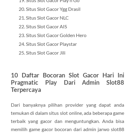
Situs Slot Gacor Play’n Go
Situs Slot Gacor Ygg Drasil
Situs Slot Gacor NLC
Situs Slot Gacor AIS
Situs Slot Gacor Golden Hero
Situs Slot Gacor Playstar
Situs Slot Gacor Jili
10 Daftar Bocoran Slot Gacor Hari Ini
Pragmatic Play Dari Admin Slot88
Terpercaya
Dari banyaknya pilihan provider yang dapat anda
temukan di dalam situs slot online, ada beberapa game
terbaik yang gacor dan menguntungkan. Anda bisa
memilih game gacor bocoran dari admin jarwo slot88