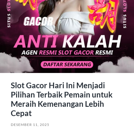
Slot Gacor Hari Ini Menjadi
Pilihan Terbaik Pemain untuk
Meraih Kemenangan Lebih
Cepat
DESEMBER 11, 2025