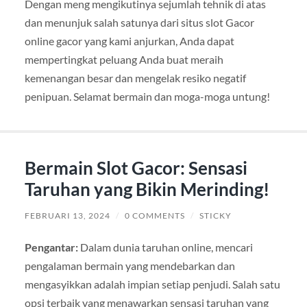
Dengan meng mengikutinya sejumlah tehnik di atas
dan menunjuk salah satunya dari situs slot Gacor
online gacor yang kami anjurkan, Anda dapat
mempertingkat peluang Anda buat meraih
kemenangan besar dan mengelak resiko negatif
penipuan. Selamat bermain dan moga-moga untung!
Bermain Slot Gacor: Sensasi
Taruhan yang Bikin Merinding!
FEBRUARI 13, 2024
/
0 COMMENTS
/
STICKY
Pengantar:
Dalam dunia taruhan online, mencari
pengalaman bermain yang mendebarkan dan
mengasyikkan adalah impian setiap penjudi. Salah satu
opsi terbaik yang menawarkan sensasi taruhan yang