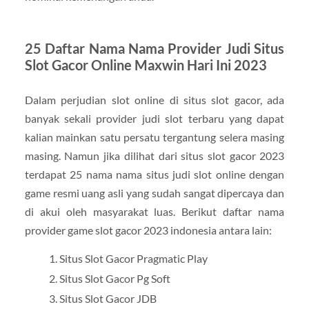
25 Daftar Nama Nama Provider Judi Situs
Slot Gacor Online Maxwin Hari Ini 2023
Dalam perjudian slot online di situs slot gacor, ada
banyak sekali provider judi slot terbaru yang dapat
kalian mainkan satu persatu tergantung selera masing
masing. Namun jika dilihat dari situs slot gacor 2023
terdapat 25 nama nama situs judi slot online dengan
game resmi uang asli yang sudah sangat dipercaya dan
di akui oleh masyarakat luas. Berikut daftar nama
provider game slot gacor 2023 indonesia antara lain:
Situs Slot Gacor Pragmatic Play
Situs Slot Gacor Pg Soft
Situs Slot Gacor JDB