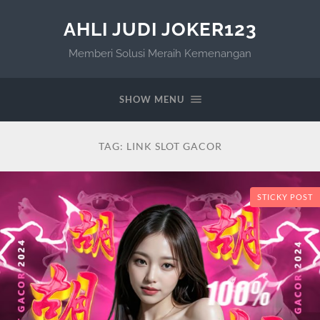
AHLI JUDI JOKER123
Memberi Solusi Meraih Kemenangan
SHOW MENU
TAG:
LINK SLOT GACOR
STICKY POST