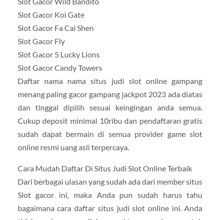
Slot Gacor Wild Bandito
Slot Gacor Koi Gate
Slot Gacor Fa Cai Shen
Slot Gacor Fly
Slot Gacor 5 Lucky Lions
Slot Gacor Candy Towers
Daftar nama nama situs judi slot online gampang
menang paling gacor gampang jackpot 2023 ada diatas
dan tinggal dipilih sesuai keingingan anda semua.
Cukup deposit minimal 10ribu dan pendaftaran gratis
sudah dapat bermain di semua provider game slot
online resmi uang asli terpercaya.
Cara Mudah Daftar Di Situs Judi Slot Online Terbaik
Dari berbagai ulasan yang sudah ada dari member situs
Slot gacor ini, maka Anda pun sudah harus tahu
bagaimana cara daftar situs judi slot online ini. Anda