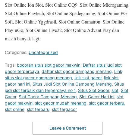
Slot Online Ion Slot, Slot Online CQ9, Slot Online Microgaming,
Slot Online Playtech, Slot Online Spadegaming, Slot Online PG
Soft, Slot Online Yggdrasil, Slot Online Gamatron, Slot Online
Play’nGo, Slot Online Live22, Slot Online Advant Play dan
masih banyak lagi.
Categories:
Uncategorized
Tags:
bocoran situs slot gacor maxwin
,
Daftar situs judi slot
gacor terpercaya
,
daftar slot gacor gampang menang
,
Link
situs slot gacor gampang menang
,
link slot gacor
,
link slot
gacor hari ini
,
Situs Judi Slot Online Gampang Menang
,
Situs
judi slot terbaik dan terpercaya no 1
,
Situs Slot Gacor
,
slot
,
Slot
Gacor
,
Slot Gacor Gampang Menang
,
Slot Gacor Hari ini
,
slot
gacor maxwin
,
slot gacor mudah menang
,
slot gacor terbaru
,
slot online
,
slot terbaru
,
slot tergacor
Leave a Comment