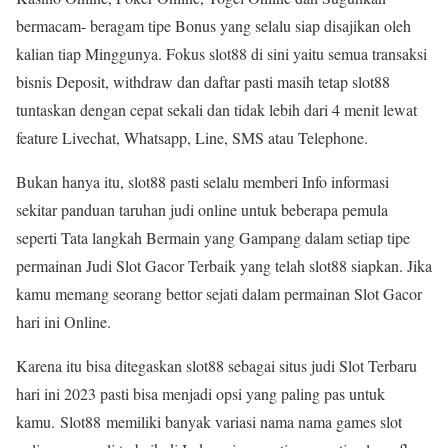
bermacam- beragam tipe Bonus yang selalu siap disajikan oleh
kalian tiap Minggunya. Fokus slot88 di sini yaitu semua transaksi
bisnis Deposit, withdraw dan daftar pasti masih tetap slot88
tuntaskan dengan cepat sekali dan tidak lebih dari 4 menit lewat
feature Livechat, Whatsapp, Line, SMS atau Telephone.
Bukan hanya itu, slot88 pasti selalu memberi Info informasi
sekitar panduan taruhan judi online untuk beberapa pemula
seperti Tata langkah Bermain yang Gampang dalam setiap tipe
permainan Judi Slot Gacor Terbaik yang telah slot88 siapkan. Jika
kamu memang seorang bettor sejati dalam permainan Slot Gacor
hari ini Online.
Karena itu bisa ditegaskan slot88 sebagai situs judi Slot Terbaru
hari ini 2023 pasti bisa menjadi opsi yang paling pas untuk
kamu. Slot88 memiliki banyak variasi nama nama games slot