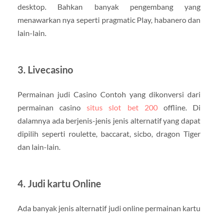
desktop. Bahkan banyak pengembang yang
menawarkan nya seperti pragmatic Play, habanero dan
lain-lain.
3. Livecasino
Permainan judi Casino Contoh yang dikonversi dari
permainan casino
situs slot bet 200
offline. Di
dalamnya ada berjenis-jenis jenis alternatif yang dapat
dipilih seperti roulette, baccarat, sicbo, dragon Tiger
dan lain-lain.
4. Judi kartu Online
Ada banyak jenis alternatif judi online permainan kartu