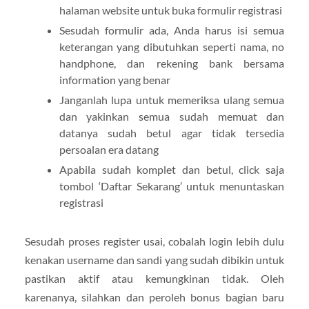
halaman website untuk buka formulir registrasi
Sesudah formulir ada, Anda harus isi semua
keterangan yang dibutuhkan seperti nama, no
handphone, dan rekening bank bersama
information yang benar
Janganlah lupa untuk memeriksa ulang semua
dan yakinkan semua sudah memuat dan
datanya sudah betul agar tidak tersedia
persoalan era datang
Apabila sudah komplet dan betul, click saja
tombol ‘Daftar Sekarang’ untuk menuntaskan
registrasi
Sesudah proses register usai, cobalah login lebih dulu
kenakan username dan sandi yang sudah dibikin untuk
pastikan aktif atau kemungkinan tidak. Oleh
karenanya, silahkan dan peroleh bonus bagian baru