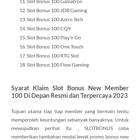
Slot Bonus 100 Gamatron
Slot Bonus 100 JDB Gaming
Slot Bonus 100 Astro Tech
Slot Bonus 100 CQ9
Slot Bonus 100 Play’n Go
Slot Bonus 100 One Touch
Slot Bonus 100 RTG Slot
Slot Bonus 100 Flow Gaming
Syarat Klaim Slot Bonus New Member
100 Di Depan Resmi dan Terpercaya 2023
Tujuan utama tiap tiap member yang bermain tentu
memperoleh keuntungan sebanyak banyaknya. Untuk
mewujudkan perihal itu , SLOTBONUS coba
memberikan tambahan modal lewat promo bonus new