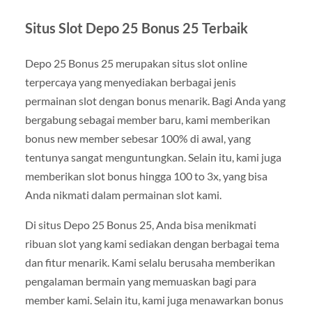
Situs Slot Depo 25 Bonus 25 Terbaik
Depo 25 Bonus 25 merupakan situs slot online
terpercaya yang menyediakan berbagai jenis
permainan slot dengan bonus menarik. Bagi Anda yang
bergabung sebagai member baru, kami memberikan
bonus new member sebesar 100% di awal, yang
tentunya sangat menguntungkan. Selain itu, kami juga
memberikan slot bonus hingga 100 to 3x, yang bisa
Anda nikmati dalam permainan slot kami.
Di situs Depo 25 Bonus 25, Anda bisa menikmati
ribuan slot yang kami sediakan dengan berbagai tema
dan fitur menarik. Kami selalu berusaha memberikan
pengalaman bermain yang memuaskan bagi para
member kami. Selain itu, kami juga menawarkan bonus