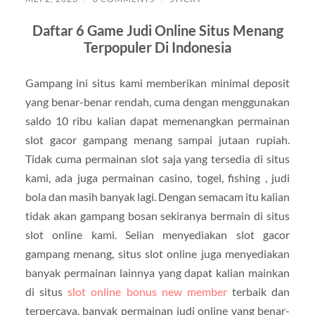
Daftar 6 Game Judi Online Situs Menang
Terpopuler Di Indonesia
Gampang ini situs kami memberikan minimal deposit
yang benar-benar rendah, cuma dengan menggunakan
saldo 10 ribu kalian dapat memenangkan permainan
slot gacor gampang menang sampai jutaan rupiah.
Tidak cuma permainan slot saja yang tersedia di situs
kami, ada juga permainan casino, togel, fishing , judi
bola dan masih banyak lagi. Dengan semacam itu kalian
tidak akan gampang bosan sekiranya bermain di situs
slot online kami. Selian menyediakan slot gacor
gampang menang, situs slot online juga menyediakan
banyak permainan lainnya yang dapat kalian mainkan
di situs
slot online bonus new member
terbaik dan
terpercaya, banyak permainan judi online yang benar-