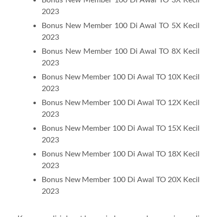
2023
Bonus New Member 100 Di Awal TO 5X Kecil
2023
Bonus New Member 100 Di Awal TO 8X Kecil
2023
Bonus New Member 100 Di Awal TO 10X Kecil
2023
Bonus New Member 100 Di Awal TO 12X Kecil
2023
Bonus New Member 100 Di Awal TO 15X Kecil
2023
Bonus New Member 100 Di Awal TO 18X Kecil
2023
Bonus New Member 100 Di Awal TO 20X Kecil
2023