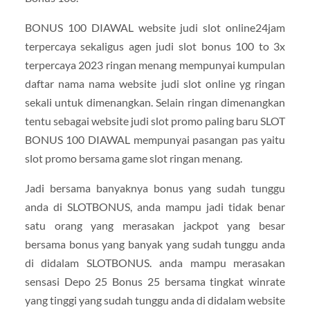
BONUS 100 DIAWAL website judi slot online24jam
terpercaya sekaligus agen judi slot bonus 100 to 3x
terpercaya 2023 ringan menang mempunyai kumpulan
daftar nama nama website judi slot online yg ringan
sekali untuk dimenangkan. Selain ringan dimenangkan
tentu sebagai website judi slot promo paling baru SLOT
BONUS 100 DIAWAL mempunyai pasangan pas yaitu
slot promo bersama game slot ringan menang.
Jadi bersama banyaknya bonus yang sudah tunggu
anda di SLOTBONUS, anda mampu jadi tidak benar
satu orang yang merasakan jackpot yang besar
bersama bonus yang banyak yang sudah tunggu anda
di didalam SLOTBONUS. anda mampu merasakan
sensasi Depo 25 Bonus 25 bersama tingkat winrate
yang tinggi yang sudah tunggu anda di didalam website