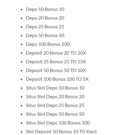
Depo 10 Bonus 10
Depo 20 Bonus 20
Depo 25 Bonus 25
Depo 50 Bonus 50
Depo 100 Bonus 100
Deposit 20 Bonus 20 TO 20X
Deposit 25 Bonus 25 TO 15X
Deposit 50 Bonus 50 TO 10X
Deposit 100 Bonus 100 TO 5X
Situs Slot Depo 10 Bonus 10
Situs Slot Depo 20 Bonus 20
Situs Slot Depo 25 Bonus 25
Situs Slot Depo 50 Bonus 50
Situs Slot Depo 100 Bonus 100
Slot Deposit 10 Bonus 10 TO Kecil