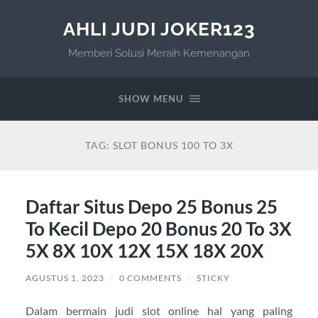
AHLI JUDI JOKER123
Memberi Solusi Meraih Kemenangan
SHOW MENU
TAG:
SLOT BONUS 100 TO 3X
Daftar Situs Depo 25 Bonus 25
To Kecil Depo 20 Bonus 20 To 3X
5X 8X 10X 12X 15X 18X 20X
AGUSTUS 1, 2023
/
0 COMMENTS
/
STICKY
Dalam bermain judi slot online hal yang paling