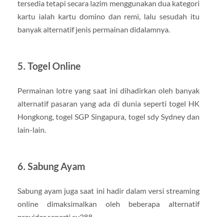
tersedia tetapi secara lazim menggunakan dua kategori
kartu ialah kartu domino dan remi, lalu sesudah itu
banyak alternatif jenis permainan didalamnya.
5. Togel Online
Permainan lotre yang saat ini dihadirkan oleh banyak
alternatif pasaran yang ada di dunia seperti togel HK
Hongkong, togel SGP Singapura, togel sdy Sydney dan
lain-lain.
6. Sabung Ayam
Sabung ayam juga saat ini hadir dalam versi streaming
online dimaksimalkan oleh beberapa alternatif
provider seperti sv388.