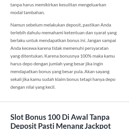
tanpa harus memikirkan kesulitan mengeluarkan
modal tambahan.
Namun sebelum melakukan deposit, pastikan Anda
terlebih dahulu memahami ketentuan dan syarat yang
berlaku untuk mendapatkan bonus ini. Jangan sampai
Anda kecewa karena tidak memenuhi persyaratan
yang ditentukan. Karena bonusnya 100% maka kamu
harus depo dengan jumlah yang besar jika ingin
mendapatkan bonus yang besar pula. Akan sayang
sekali jika kamu sudah klaim bonus tetapi hanya depo
dengan nilai yang kecil.
Slot Bonus 100 Di Awal Tanpa
Deposit Pasti Menang Jackpot