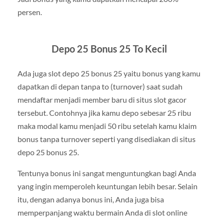
persen.
Depo 25 Bonus 25 To Kecil
Ada juga slot depo 25 bonus 25 yaitu bonus yang kamu
dapatkan di depan tanpa to (turnover) saat sudah
mendaftar menjadi member baru di situs slot gacor
tersebut. Contohnya jika kamu depo sebesar 25 ribu
maka modal kamu menjadi 50 ribu setelah kamu klaim
bonus tanpa turnover seperti yang disediakan di situs
depo 25 bonus 25.
Tentunya bonus ini sangat menguntungkan bagi Anda
yang ingin memperoleh keuntungan lebih besar. Selain
itu, dengan adanya bonus ini, Anda juga bisa
memperpanjang waktu bermain Anda di slot online