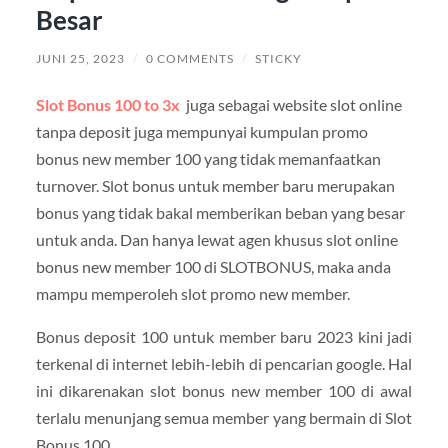
Besar
JUNI 25, 2023
/
0 COMMENTS
/
STICKY
Slot Bonus 100 to 3x
juga sebagai website slot online
tanpa deposit juga mempunyai kumpulan promo
bonus new member 100 yang tidak memanfaatkan
turnover. Slot bonus untuk member baru merupakan
bonus yang tidak bakal memberikan beban yang besar
untuk anda. Dan hanya lewat agen khusus slot online
bonus new member 100 di SLOTBONUS, maka anda
mampu memperoleh slot promo new member.
Bonus deposit 100 untuk member baru 2023 kini jadi
terkenal di internet lebih-lebih di pencarian google. Hal
ini dikarenakan slot bonus new member 100 di awal
terlalu menunjang semua member yang bermain di Slot
Bonus 100.