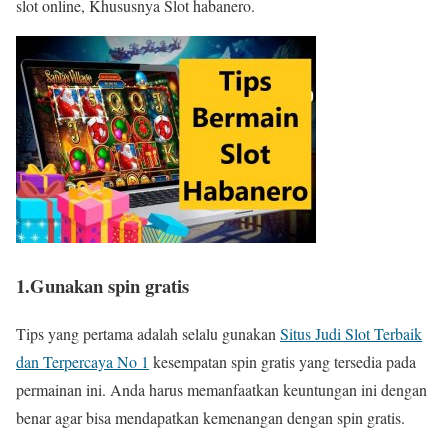
slot online, Khususnya Slot habanero.
1.Gunakan spin gratis
Tips yang pertama adalah selalu gunakan
Situs Judi Slot Terbaik
dan Terpercaya No 1
kesempatan spin gratis yang tersedia pada
permainan ini. Anda harus memanfaatkan keuntungan ini dengan
benar agar bisa mendapatkan kemenangan dengan spin gratis.