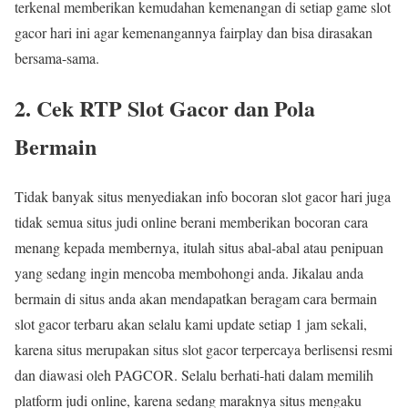
terkenal memberikan kemudahan kemenangan di setiap game slot
gacor hari ini agar kemenangannya fairplay dan bisa dirasakan
bersama-sama.
2. Cek RTP Slot Gacor dan Pola
Bermain
Tidak banyak situs menyediakan info bocoran slot gacor hari juga
tidak semua situs judi online berani memberikan bocoran cara
menang kepada membernya, itulah situs abal-abal atau penipuan
yang sedang ingin mencoba membohongi anda. Jikalau anda
bermain di situs anda akan mendapatkan beragam cara bermain
slot gacor terbaru akan selalu kami update setiap 1 jam sekali,
karena situs merupakan situs slot gacor terpercaya berlisensi resmi
dan diawasi oleh PAGCOR. Selalu berhati-hati dalam memilih
platform judi online, karena sedang maraknya situs mengaku