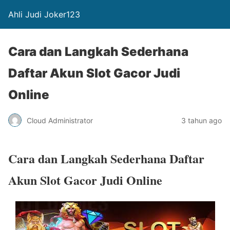
Ahli Judi Joker123
Cara dan Langkah Sederhana
Daftar Akun Slot Gacor Judi
Online
Cloud Administrator
3 tahun ago
Cara dan Langkah Sederhana Daftar
Akun Slot Gacor Judi Online