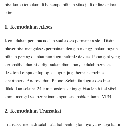
bisa kamu temukan di beberapa pilihan situs judi online antara
lain:
1. Kemudahan Akses
Kemudahan pertama adalah soal akses permainan slot. Disini
player bisa mengakses permainan dengan menggunakan ragam
pilihan perangkat atau pun juga multiple device. Perangkat yang
kompatibel dan bisa digunakan diantaranya adalah berbasis
desktop komputer laptop, ataupun juga berbasis mobile
smartphone Android dan iPhone. Selain itu juga akses bisa
dilakukan selama 24 jam nonstop sehingga bisa lebih fleksibel
kamu mengakses permainan kapan saja bahkan tanpa VPN.
2. Kemudahan Transaksi
Transaksi menjadi salah satu hal penting lainnya yang juga kami