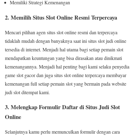
Memiliki Strategi Kemenangan
2. Memilih Situs Slot Online Resmi Terpercaya
Mencari pilihan agen situs slot online resmi dan terpercaya
tidaklah mudah dengan banyaknya saat ini situs slot judi online
tersedia di internet. Menjadi hal utama bagi setiap pemain slot
mendapatkan keuntungan yang bisa dirasakan atau dinikmati
kemenangannya. Menjadi hal penting bagi kami selaku penyedia
game slot gacor dan juga situs slot online terpercaya membayar
kemenangan full setiap pemain slot yang bermain pada website
judi slot ditempat kami.
3. Melengkap Formulir Daftar di Situs Judi Slot
Online
Selanjutnya kamu perlu memunculkan formulir dengan cara