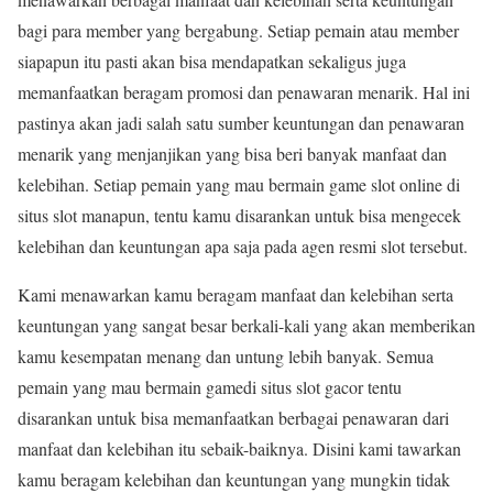
bagi para member yang bergabung. Setiap pemain atau member
siapapun itu pasti akan bisa mendapatkan sekaligus juga
memanfaatkan beragam promosi dan penawaran menarik. Hal ini
pastinya akan jadi salah satu sumber keuntungan dan penawaran
menarik yang menjanjikan yang bisa beri banyak manfaat dan
kelebihan. Setiap pemain yang mau bermain game slot online di
situs slot manapun, tentu kamu disarankan untuk bisa mengecek
kelebihan dan keuntungan apa saja pada agen resmi slot tersebut.
Kami menawarkan kamu beragam manfaat dan kelebihan serta
keuntungan yang sangat besar berkali-kali yang akan memberikan
kamu kesempatan menang dan untung lebih banyak. Semua
pemain yang mau bermain gamedi situs slot gacor tentu
disarankan untuk bisa memanfaatkan berbagai penawaran dari
manfaat dan kelebihan itu sebaik-baiknya. Disini kami tawarkan
kamu beragam kelebihan dan keuntungan yang mungkin tidak