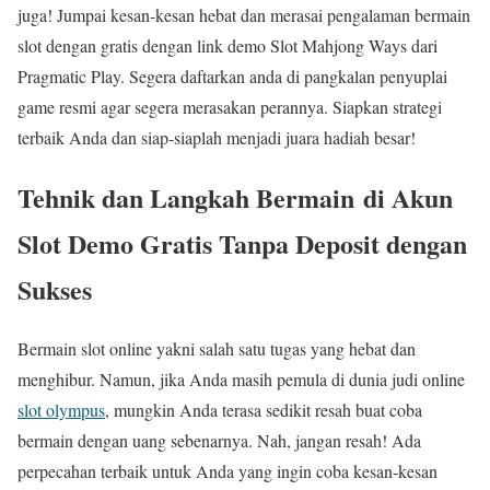
juga! Jumpai kesan-kesan hebat dan merasai pengalaman bermain
slot dengan gratis dengan link demo Slot Mahjong Ways dari
Pragmatic Play. Segera daftarkan anda di pangkalan penyuplai
game resmi agar segera merasakan perannya. Siapkan strategi
terbaik Anda dan siap-siaplah menjadi juara hadiah besar!
Tehnik dan Langkah Bermain di Akun
Slot Demo Gratis Tanpa Deposit dengan
Sukses
Bermain slot online yakni salah satu tugas yang hebat dan
menghibur. Namun, jika Anda masih pemula di dunia judi online
slot olympus
, mungkin Anda terasa sedikit resah buat coba
bermain dengan uang sebenarnya. Nah, jangan resah! Ada
perpecahan terbaik untuk Anda yang ingin coba kesan-kesan