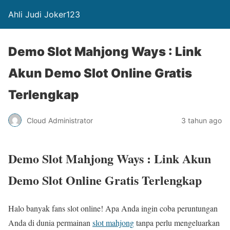
Ahli Judi Joker123
Demo Slot Mahjong Ways : Link
Akun Demo Slot Online Gratis
Terlengkap
Cloud Administrator
3 tahun ago
Demo Slot Mahjong Ways : Link Akun
Demo Slot Online Gratis Terlengkap
Halo banyak fans slot online! Apa Anda ingin coba peruntungan
Anda di dunia permainan
slot mahjong
tanpa perlu mengeluarkan