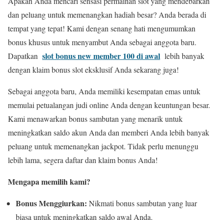
Apakah Anda mencari sensasi permainan slot yang mendebarkan
dan peluang untuk memenangkan hadiah besar? Anda berada di
tempat yang tepat! Kami dengan senang hati mengumumkan
bonus khusus untuk menyambut Anda sebagai anggota baru.
slot bonus new member 100 di awal
Dapatkan
lebih banyak
dengan klaim bonus slot eksklusif Anda sekarang juga!
Sebagai anggota baru, Anda memiliki kesempatan emas untuk
memulai petualangan judi online Anda dengan keuntungan besar.
Kami menawarkan bonus sambutan yang menarik untuk
meningkatkan saldo akun Anda dan memberi Anda lebih banyak
peluang untuk memenangkan jackpot. Tidak perlu menunggu
lebih lama, segera daftar dan klaim bonus Anda!
Mengapa memilih kami?
Bonus Menggiurkan:
Nikmati bonus sambutan yang luar
biasa untuk meningkatkan saldo awal Anda.