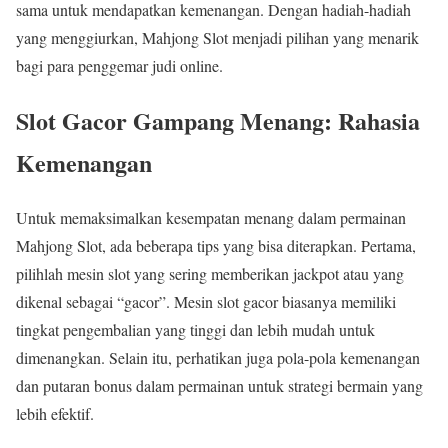
sama untuk mendapatkan kemenangan. Dengan hadiah-hadiah
yang menggiurkan, Mahjong Slot menjadi pilihan yang menarik
bagi para penggemar judi online.
Slot Gacor Gampang Menang: Rahasia
Kemenangan
Untuk memaksimalkan kesempatan menang dalam permainan
Mahjong Slot, ada beberapa tips yang bisa diterapkan. Pertama,
pilihlah mesin slot yang sering memberikan jackpot atau yang
dikenal sebagai “gacor”. Mesin slot gacor biasanya memiliki
tingkat pengembalian yang tinggi dan lebih mudah untuk
dimenangkan. Selain itu, perhatikan juga pola-pola kemenangan
dan putaran bonus dalam permainan untuk strategi bermain yang
lebih efektif.