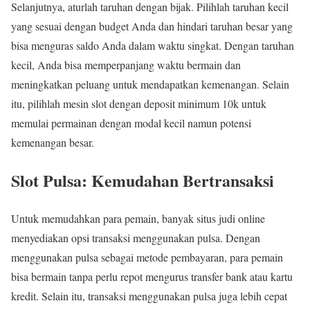
Selanjutnya, aturlah taruhan dengan bijak. Pilihlah taruhan kecil
yang sesuai dengan budget Anda dan hindari taruhan besar yang
bisa menguras saldo Anda dalam waktu singkat. Dengan taruhan
kecil, Anda bisa memperpanjang waktu bermain dan
meningkatkan peluang untuk mendapatkan kemenangan. Selain
itu, pilihlah mesin slot dengan deposit minimum 10k untuk
memulai permainan dengan modal kecil namun potensi
kemenangan besar.
Slot Pulsa: Kemudahan Bertransaksi
Untuk memudahkan para pemain, banyak situs judi online
menyediakan opsi transaksi menggunakan pulsa. Dengan
menggunakan pulsa sebagai metode pembayaran, para pemain
bisa bermain tanpa perlu repot mengurus transfer bank atau kartu
kredit. Selain itu, transaksi menggunakan pulsa juga lebih cepat