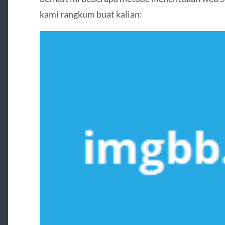
kami rangkum buat kalian: