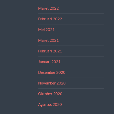
Maret 2022
Februari 2022
Mei 2021
Maret 2021
Februari 2021
Januari 2021
Desember 2020
November 2020
Oktober 2020
Agustus 2020