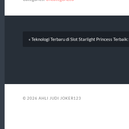
« Teknologi Terbaru di Slot Starlight Princess Terba
© 2026
AHLI JUDI JOKER123