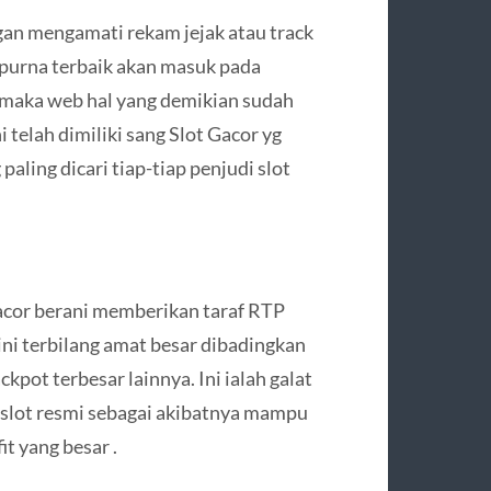
gan mengamati rekam jejak atau track
mpurna terbaik akan masuk pada
, maka web hal yang demikian sudah
i telah dimiliki sang Slot Gacor yg
paling dicari tiap-tiap penjudi slot
 Gacor berani memberikan taraf RTP
 ini terbilang amat besar dibadingkan
ckpot terbesar lainnya. Ini ialah galat
 slot resmi sebagai akibatnya mampu
t yang besar .