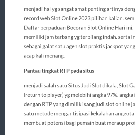
menjadi hal yg sangat amat penting artinya den
record web Slot Online 2023 pilihan kalian. se
Daftar perpaduan Bocoran Slot Online Hari ini
memiliki jam terbang yg terbilang indah. serta in
sebagai galat satu agen slot praktis jackpot yang 
acap kali menang.
Pantau tingkat RTP pada situs
menjadi salah satu Situs Judi Slot dikala, Slot
(return to player) yg melebihi angka 97%. angka
dengan RTP yang dimiliki sang judi slot online ja
satu metode mengantisipasi kekalahan anggota
membuat potensi bagi pemain buat meraup profi