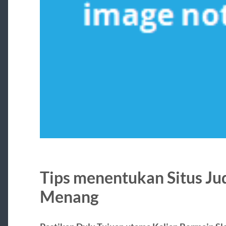
Tips menentukan Situs Jud
Menang