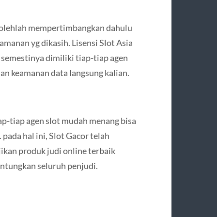
t bolehlah mempertimbangkan dahulu
amanan yg dikasih. Lisensi Slot Asia
semestinya dimiliki tiap-tiap agen
nan keamanan data langsung kalian.
ap-tiap agen slot mudah menang bisa
ada hal ini, Slot Gacor telah
ikan produk judi online terbaik
tungkan seluruh penjudi.