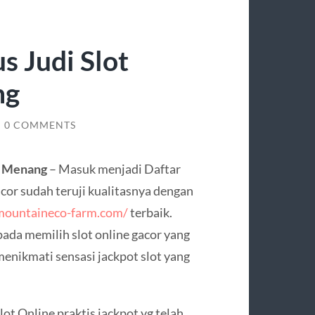
s Judi Slot
ng
/
0 COMMENTS
is Menang
– Masuk menjadi Daftar
acor sudah teruji kualitasnya dengan
ountaineco-farm.com/
terbaik.
 pada memilih slot online gacor yang
enikmati sensasi jackpot slot yang
t Online praktis jackpot yg telah